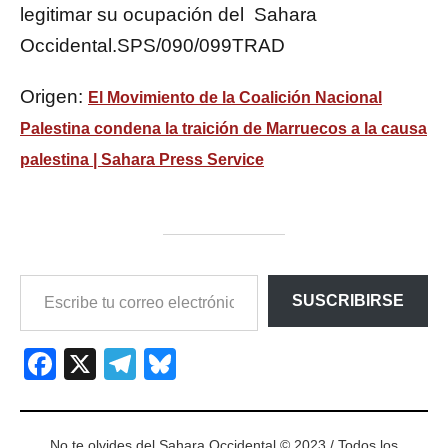
legitimar su ocupación del Sahara
Occidental.SPS/090/099TRAD
Origen:
El Movimiento de la Coalición Nacional
Palestina condena la traición de Marruecos a la causa
palestina | Sahara Press Service
ESCRIBE
SUSCRIBIRSE
TU
CORREO
ELECTRÓNICO…
Facebook
X
Telegram
Bluesky
No te olvides del Sahara Occidental © 2023 / Todos los