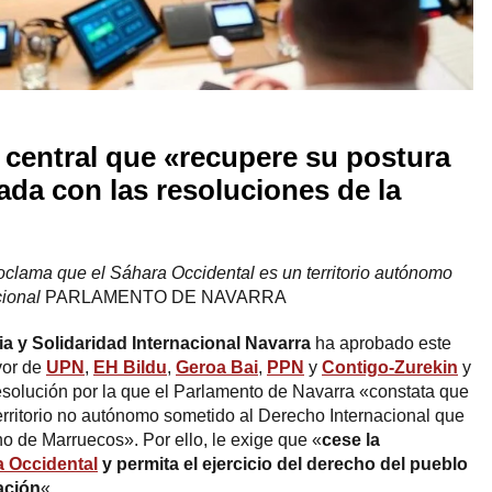
 central que «recupere su postura
eada con las resoluciones de la
clama que el Sáhara Occidental es un territorio autónomo
cional
PARLAMENTO DE NAVARRA
 y Solidaridad Internacional Navarra
ha aprobado este
vor de
UPN
,
EH Bildu
,
Geroa Bai
,
PPN
y
Contigo-Zurekin
y
esolución por la que el Parlamento de Navarra «constata que
erritorio no autónomo sometido al Derecho Internacional que
o de Marruecos». Por ello, le exige que «
cese la
 Occidental
y permita el ejercicio del derecho del pueblo
ación
«.