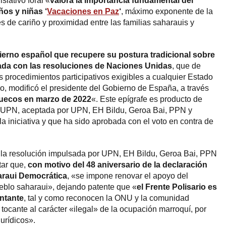
slativo foral «
valora la importancia fundamental del
os y niñas ‘
Vacaciones en Paz
‘
, máximo exponente de la
es de cariño y proximidad entre las familias saharauis y
ierno español que recupere su postura tradicional sobre
eada con las resoluciones de Naciones Unidas
, que de
los procedimientos participativos exigibles a cualquier Estado
, modificó el presidente del Gobierno de España, a través
ruecos en marzo de 2022
«. Este epígrafe es producto de
 UPN, aceptada por UPN, EH Bildu, Geroa Bai, PPN y
 la iniciativa y que ha sido aprobada con el voto en contra de
, la resolución impulsada por UPN, EH Bildu, Geroa Bai, PPN
ar que,
con motivo del 48 aniversario de la declaración
araui Democrática
, «se impone renovar el apoyo del
eblo saharaui», dejando patente que «
el Frente Polisario es
entante
, tal y como reconocen la ONU y la comunidad
 tocante al carácter «ilegal» de la ocupación marroquí, por
jurídicos».