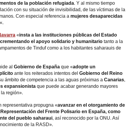
entos de la población refugiada
. Y al mismo tiempo
ación con su situación de invisibilidad, de las víctimas de la
umanos. Con especial referencia a
mujeres desaparecidas
«.
Navarra
«
insta a las instituciones públicas del Estado
crementando el apoyo solidario y humanitario
tanto a la
campamentos de Tinduf como a los habitantes saharauis de
 pide al
Gobierno de España
que «
adopte un
lícito
ante los reiterados intentos del
Gobierno del Reino
su ámbito de competencia a las aguas próximas a
Canarias
,
rés expansionista
que puede acabar generando mayores
la región».
ón representativa propugna «
avanzar en el otorgamiento de
a Representación del Frente Polisario en España, como
ante del pueblo saharaui
, así reconocido por la ONU. Así
onocimiento de la RASD».