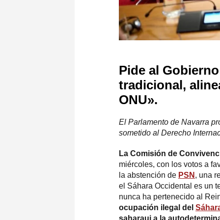
Pide al Gobierno
tradicional, alin
ONU».
El Parlamento de Navarra pro
sometido al Derecho Interna
La Comisión de Convivencia
miércoles, con los votos a fa
la abstención de
PSN
, una r
el Sáhara Occidental es un t
nunca ha pertenecido al Rein
ocupación ilegal del
Sáhara
saharaui a la autodetermin