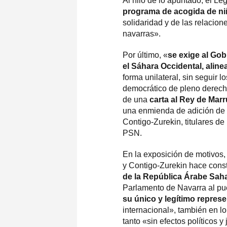
Al hilo de lo apuntado, el Legi
programa de acogida de niñ
solidaridad y de las relacion
navarras».
Por último, «
se exige al Gob
el Sáhara Occidental, alin
forma unilateral, sin seguir 
democrático de pleno derecho
de una
carta al Rey de Mar
una enmienda de adición de
Contigo-Zurekin, titulares de
PSN.
En la exposición de motivos
y Contigo-Zurekin hace const
de la República Árabe Sah
Parlamento de Navarra al pu
su único y legítimo repres
internacional», también en lo
tanto «sin efectos políticos y 