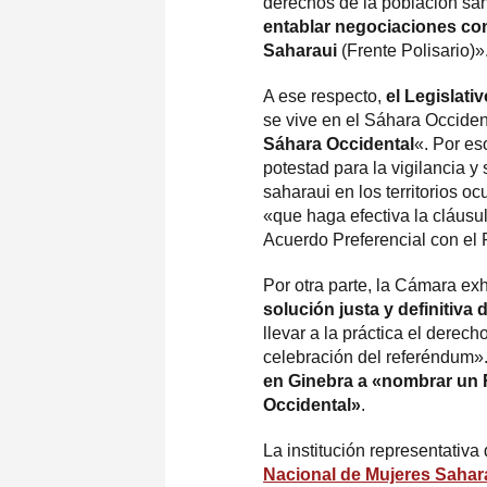
derechos de la población sa
entablar negociaciones con
Saharaui
(Frente Polisario)»
A ese respecto,
el Legislati
se vive en el Sáhara Occiden
Sáhara Occidental
«. Por es
potestad para la vigilancia 
saharaui en los territorios 
«que haga efectiva la cláusu
Acuerdo Preferencial con el
Por otra parte, la Cámara ex
solución justa y definitiva 
llevar a la práctica el dere
celebración del referéndum»
en Ginebra a «nombrar un 
Occidental»
.
La institución representativa
Nacional de Mujeres Sahar