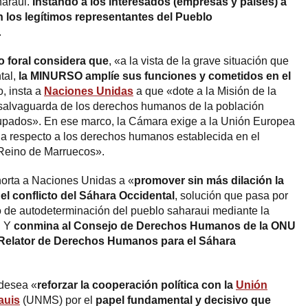
haraui.
Instando a los interesados (empresas y países) a
 los legítimos representantes del Pueblo
.
vo foral considera que
, «a la vista de la grave situación que
tal,
la MINURSO amplíe sus funciones y cometidos en el
o, insta a
Naciones Unidas
a que «dote a la Misión de la
y salvaguarda de los derechos humanos de la población
ocupados». En ese marco, la Cámara exige a la Unión Europea
la respecto a los derechos humanos establecida en el
 Reino de Marruecos».
horta a Naciones Unidas a «
promover sin más dilación la
del conflicto del Sáhara Occidental
, solución que pasa por
cho de autodeterminación del pueblo saharaui mediante la
. Y
conmina al Consejo de Derechos Humanos de la ONU
Relator de Derechos Humanos para el Sáhara
 desea «
reforzar la cooperación política con la
Unión
auis
(UNMS) por el
papel fundamental y decisivo que