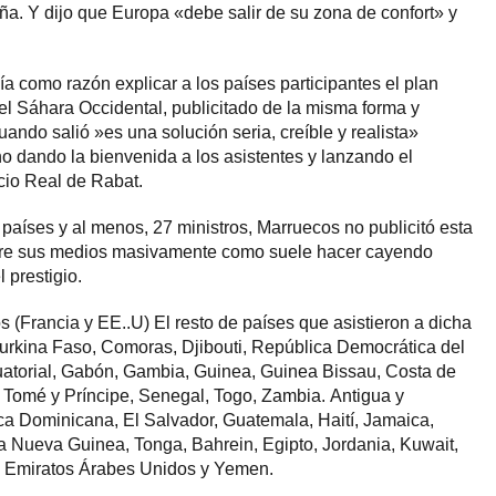
aña. Y dijo que Europa «debe salir de su zona de confort» y
a como razón explicar a los países participantes el plan
l Sáhara Occidental, publicitado de la misma forma y
ando salió »es una solución seria, creíble y realista»
ino dando la bienvenida a los asistentes y lanzando el
io Real de Rabat.
países y al menos, 27 ministros, Marruecos no publicitó esta
entre sus medios masivamente como suele hacer cayendo
 prestigio.
(Francia y EE..U) El resto de países que asistieron a dicha
Burkina Faso, Comoras, Djibouti, República Democrática del
atorial, Gabón, Gambia, Guinea, Guinea Bissau, Costa de
to Tomé y Príncipe, Senegal, Togo, Zambia. Antigua y
a Dominicana, El Salvador, Guatemala, Haití, Jamaica,
a Nueva Guinea, Tonga, Bahrein, Egipto, Jordania, Kuwait,
, Emiratos Árabes Unidos y Yemen.