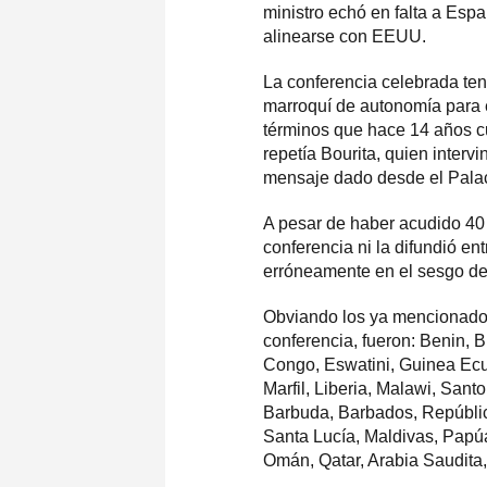
ministro echó en falta a Esp
alinearse con EEUU.
La conferencia celebrada tení
marroquí de autonomía para e
términos que hace 14 años cu
repetía Bourita, quien interv
mensaje dado desde el Palac
A pesar de haber acudido 40 
conferencia ni la difundió 
erróneamente en el sesgo del
Obviando los ya mencionados 
conferencia, fueron: Benin, 
Congo, Eswatini, Guinea Ecu
Marfil, Liberia, Malawi, San
Barbuda, Barbados, Repúblic
Santa Lucía, Maldivas, Papú
Omán, Qatar, Arabia Saudita