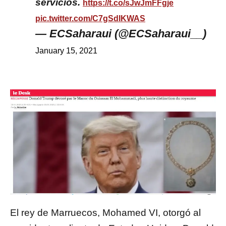
servicios.
https://t.co/sJwJmFFgje
pic.twitter.com/C7gSdIKWAS
— ECSaharaui (@ECSaharaui__)
January 15, 2021
El rey de Marruecos, Mohamed VI, otorgó al