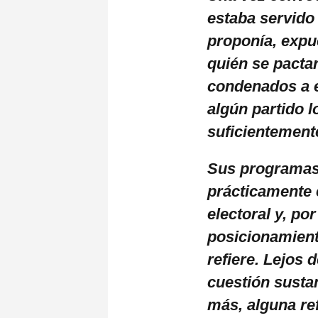
estaba servido 
proponía, expu
quién se pacta
condenados a e
algún partido 
suficientement
Sus programas 
prácticamente 
electoral y, p
posicionamient
refiere. Lejos 
cuestión susta
más, alguna re