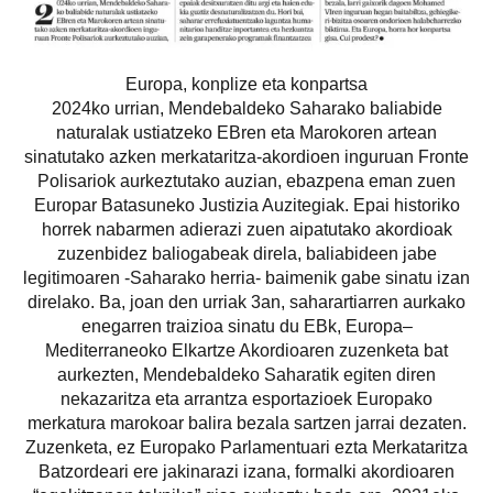
Europa, konplize eta konpartsa
2024ko urrian, Mendebaldeko Saharako baliabide
naturalak ustiatzeko EBren eta Marokoren artean
sinatutako azken merkataritza-akordioen inguruan Fronte
Polisariok aurkeztutako auzian, ebazpena eman zuen
Europar Batasuneko Justizia Auzitegiak. Epai historiko
horrek nabarmen adierazi zuen aipatutako akordioak
zuzenbidez baliogabeak direla, baliabideen jabe
legitimoaren -Saharako herria- baimenik gabe sinatu izan
direlako. Ba, joan den urriak 3an, saharartiarren aurkako
enegarren traizioa sinatu du EBk, Europa–
Mediterraneoko Elkartze Akordioaren zuzenketa bat
aurkezten, Mendebaldeko Saharatik egiten diren
nekazaritza eta arrantza esportazioek Europako
merkatura marokoar balira bezala sartzen jarrai dezaten.
Zuzenketa, ez Europako Parlamentuari ezta Merkataritza
Batzordeari ere jakinarazi izana, formalki akordioaren