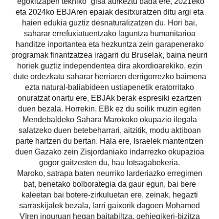
“egokitzapen tekniko” gisa aurkeztu bada ere, 2021eko
eta 2024ko EBJAren epaiak desitxuratzen ditu argi eta
haien edukia guztiz desnaturalizatzen du. Hori bai,
saharar errefuxiatuentzako laguntza humanitarioa
handitze inportantea eta hezkuntza zein garapenerako
programak finantzatzea iragarri du Bruselak, baina neurri
horiek guztiz independentea dira akordioarekiko, ezin
dute ordezkatu saharar herriaren derrigorrezko baimena
ezta natural-baliabideen ustiapenetik eratorritako
onuratzat onartu ere, EBJAk berak espresiki ezartzen
duen bezala. Horrekin, EBk ez du soilik muzin egiten
Mendebaldeko Sahara Marokoko okupazio ilegala
salatzeko duen betebeharrari, aitzitik, modu aktiboan
parte hartzen du bertan. Hala ere, Israelek mantentzen
duen Gazako zein Zisjordaniako indarrezko okupazioa
gogor gaitzesten du, hau lotsagabekeria.
Maroko, satrapa baten neurriko larderiazko erregimen
bat, benetako bolborategia da gaur egun, bai bere
kaleetan bai botere-zirkuluetan ere, zeinak, hegazti
sarraskijalek bezala, larri gaixorik dagoen Mohamed
VIren inguruan hegan baitabiltza, gehiegikeri-bizitza