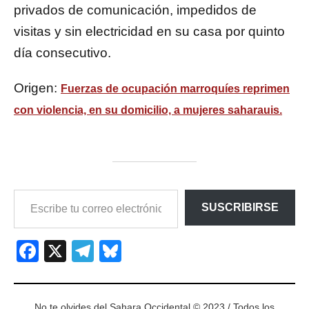
privados de comunicación, impedidos de
visitas y sin electricidad en su casa por quinto
día consecutivo.
Origen:
Fuerzas de ocupación marroquíes reprimen
con violencia, en su domicilio, a mujeres saharauis.
ESCRIBE
SUSCRIBIRSE
TU
CORREO
ELECTRÓNICO…
Facebook
X
Telegram
Bluesky
No te olvides del Sahara Occidental © 2023 / Todos los