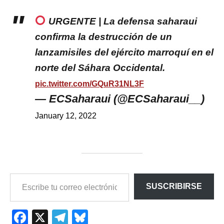
URGENTE | La defensa saharaui
confirma la destrucción de un
lanzamisiles del ejército marroquí en el
norte del Sáhara Occidental.
pic.twitter.com/GQuR31NL3F
— ECSaharaui (@ECSaharaui__)
January 12, 2022
ESCRIBE
SUSCRIBIRSE
TU
CORREO
ELECTRÓNICO…
Facebook
X
Telegram
Bluesky