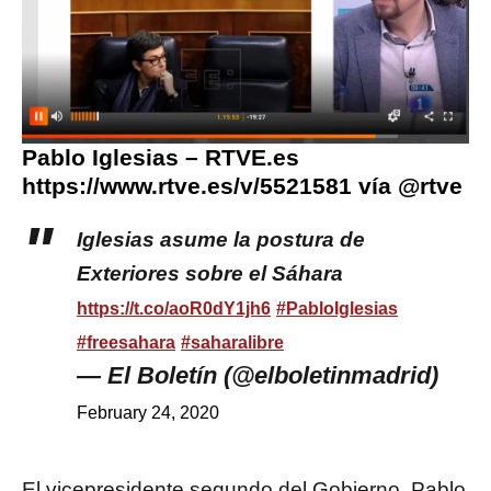
Pablo Iglesias – RTVE.es
https://www.rtve.es/v/5521581 vía @rtve
Iglesias asume la postura de
Exteriores sobre el Sáhara
https://t.co/aoR0dY1jh6
#PabloIglesias
#freesahara
#saharalibre
— El Boletín (@elboletinmadrid)
February 24, 2020
El vicepresidente segundo del Gobierno, Pablo