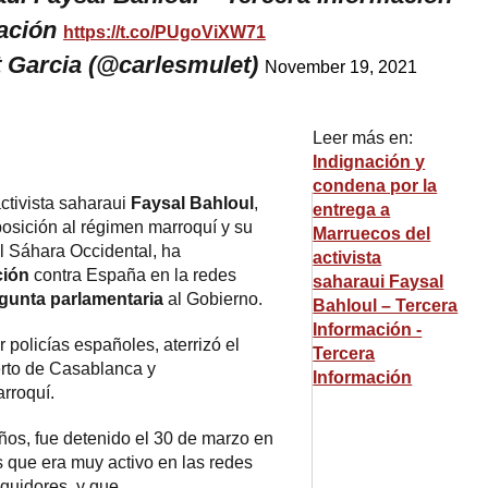
mación
https://t.co/PUgoViXW71
 Garcia (@carlesmulet)
November 19, 2021
Leer más en:
Indignación y
condena por la
ctivista saharaui
Faysal Bahloul
,
entrega a
osición al régimen marroquí y su
Marruecos del
l Sáhara Occidental, ha
activista
ción
contra España en la redes
saharaui Faysal
gunta parlamentaria
al Gobierno.
Bahloul – Tercera
Información -
 policías españoles, aterrizó el
Tercera
rto de Casablanca y
Información
arroquí.
años, fue detenido el 30 de marzo en
 que era muy activo en las redes
guidores, y que