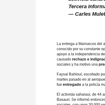
Tercera Infor
— Carles Mulet
La entrega a Marruecos del a
conocido por su constante op
apoyo a la independencia de
causado
rechazo e indigna
sociales y ha motivo una
pre
Faysal Bahloul, escoltado por
martes pasado en al aeropue
fue
entregado
a la policía m
El activista saharaui, de 44 
Basauri. Se informó entonces
sociales, con unos 30.000 se