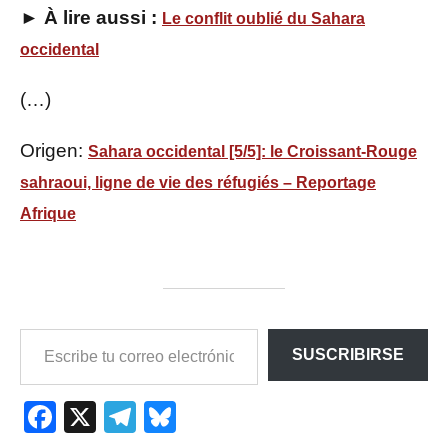
► À lire aussi :
Le conflit oublié du Sahara
occidental
(…)
Origen:
Sahara occidental [5/5]: le Croissant-Rouge
sahraoui, ligne de vie des réfugiés – Reportage
Afrique
ESCRIBE
SUSCRIBIRSE
TU
CORREO
ELECTRÓNICO…
Facebook
X
Telegram
Bluesky