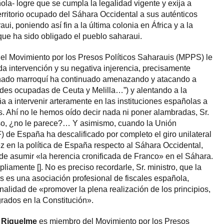
la- logre que se cumpla la legalidad vigente y exija a
rritorio ocupado del Sáhara Occidental a sus auténticos
ui, poniendo así fin a la última colonia en África y a la
que ha sido obligado el pueblo saharaui.
e el Movimiento por los Presos Políticos Saharauis (MPPS) le
 intervención y su negativa injerencia, precisamente
enado marroquí ha continuado amenazando y atacando a
des ocupadas de Ceuta y Melilla…”) y alentando a la
 a intervenir arteramente en las instituciones españolas a
as. Ahí no le hemos oído decir nada ni poner alambradas, Sr.
so, ¿no le parece?… Y asimismo, cuando la Unión
) de España ha descalificado por completo el giro unilateral
 en la política de España respecto al Sáhara Occidental,
de asumir «la herencia cronificada de Franco» en el Sáhara.
iamente []. No es preciso recordarle, Sr. ministro, que la
s es una asociación profesional de fiscales española,
nalidad de «promover la plena realización de los principios,
rados en la Constitución».
el Riquelme
es miembro del Movimiento por los Presos