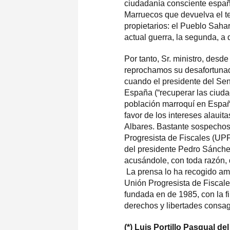
ciudadanía consciente españo
Marruecos que devuelva el te
propietarios: el Pueblo Sahara
actual guerra, la segunda, a 
Por tanto, Sr. ministro, desd
reprochamos su desafortunada
cuando el presidente del S
España (“recuperar las ciuda
población marroquí en España
favor de los intereses alauit
Albares. Bastante sospecho
Progresista de Fiscales (UPF
del presidente Pedro Sánchez
acusándole, con toda razón, 
La prensa lo ha recogido ampl
Unión Progresista de Fiscale
fundada en de 1985, con la fi
derechos y libertades consag
(*) Luis Portillo Pasqual d