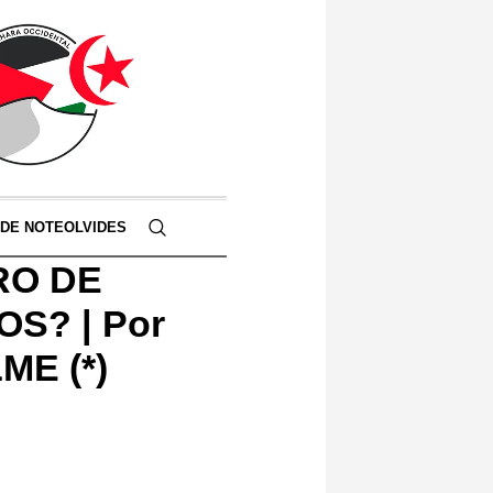
 DE NOTEOLVIDES
RO DE
S? | Por
ME (*)