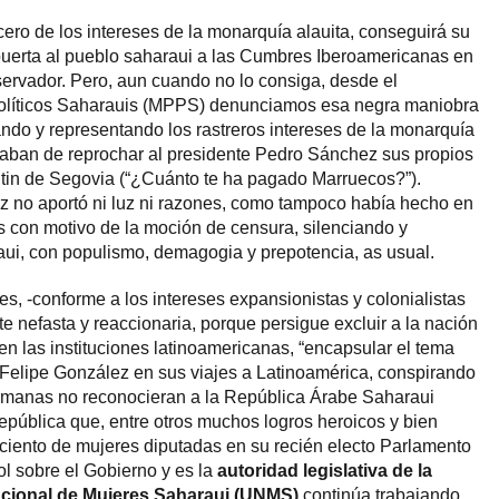
ro de los intereses de la monarquía alauita, conseguirá su
puerta al pueblo saharaui a las Cumbres Iberoamericanas en
ervador. Pero, aun cuando no lo consiga, desde el
Políticos Saharauis (MPPS) denunciamos esa negra maniobra
do y representando los rastreros intereses de la monarquía
caban de reprochar al presidente Pedro Sánchez sus propios
 mitin de Segovia (“¿Cuánto te ha pagado Marruecos?”).
 no aportó ni luz ni razones, como tampoco había hecho en
 con motivo de la moción de censura, silenciando y
ui, con populismo, demagogia y prepotencia, as usual.
s, -conforme a los intereses expansionistas y colonialistas
 nefasta y reaccionaria, porque persigue excluir a la nación
en las instituciones latinoamericanas, “encapsular el tema
 Felipe González en sus viajes a Latinoamérica, conspirando
rmanas no reconocieran a la República Árabe Saharaui
ública que, entre otros muchos logros heroicos y bien
 ciento de mujeres diputadas en su recién electo Parlamento
ol sobre el Gobierno y es la
autoridad legislativa de la
cional de Mujeres Saharaui (UNMS)
continúa trabajando