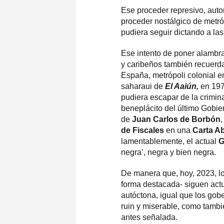
Ese proceder represivo, autori
proceder nostálgico de metró
pudiera seguir dictando a la
Ese intento de poner alambra
y caribeños también recuerda
España, metrópoli colonial e
saharaui de
El Aaiún,
en 197
pudiera escapar de la crimin
beneplácito del último Gobie
de
Juan Carlos de Borbón
de Fiscales
en una
Carta Ab
lamentablemente, el actual
G
negra’, negra y bien negra.
De manera que, hoy, 2023, lo
forma destacada- siguen act
autóctona, igual que los gob
ruin y miserable, como tambi
antes señalada.