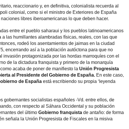
tario, reaccionario y, en definitiva, colonialista recuerda al
poli colonial, como si el ministro de Exteriores de España
s naciones libres iberoamericanas lo que deben hacer.
das entre el pueblo saharaui y los pueblos latinoamericanos
 a las humillantes alambradas físicas, reales, con las que
ntonces, rodeó los asentamientos de jaimas en la ciudad
5, encerrando así a la población autóctona para que no
al invasión protagonizada por las hordas marroquíes con el
rno de la dictadura franquista y primero de la monarquía
, como acaba de poner de manifiesto la
Unión Progresista
ierta al Presidente del Gobierno de España.
En este caso,
obierno de España
está escribiendo su propia ‘leyenda
s gobernantes socialistas españoles -Vd. entre ellos, de
uando, con respecto al Sáhara Occidental y su población
ernantes del último
Gobierno franquista
de antaño: de forma
én señala la Unión Progresista de Fiscales en la misiva