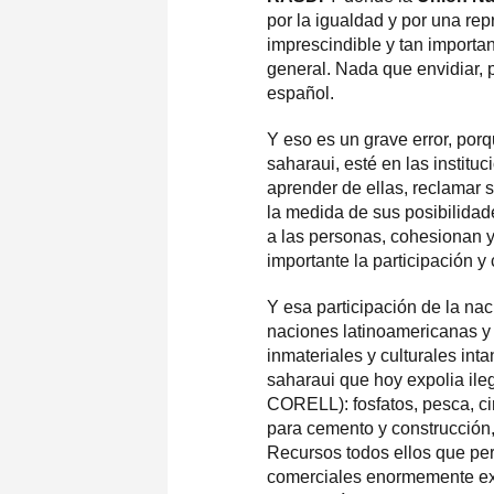
por la igualdad y por una re
imprescindible y tan importan
general. Nada que envidiar, po
español.
Y eso es un grave error, por
saharaui, esté en las institu
aprender de ellas, reclamar 
la medida de sus posibilidade
a las personas, cohesionan y
importante la participación 
Y esa participación de la na
naciones latinoamericanas y 
inmateriales y culturales int
saharaui que hoy expolia il
CORELL): fosfatos, pesca, circ
para cemento y construcción,
Recursos todos ellos que per
comerciales enormemente exi