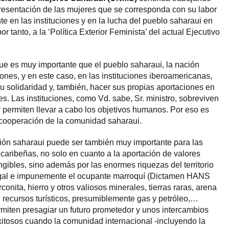
presentación de las mujeres que se corresponda con su labor
te en las instituciones y en la lucha del pueblo saharaui en
r tanto, a la ‘Política Exterior Feminista’ del actual Ejecutivo
que es muy importante que el pueblo saharaui, la nación
ciones, y en este caso, en las instituciones iberoamericanas,
su solidaridad y, también, hacer sus propias aportaciones en
s. Las instituciones, como Vd. sabe, Sr. ministro, sobreviven
 permiten llevar a cabo los objetivos humanos. Por eso es
y cooperación de la comunidad saharaui.
ción saharaui puede ser también muy importante para las
caribeñas, no solo en cuanto a la aportación de valores
angibles, sino además por las enormes riquezas del territorio
egal e impunemente el ocupante marroquí (Dictamen HANS
onita, hierro y otros valiosos minerales, tierras raras, arena
 recursos turísticos, presumiblemente gas y petróleo,…
miten presagiar un futuro prometedor y unos intercambios
tosos cuando la comunidad internacional -incluyendo la