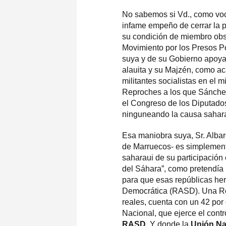
No sabemos si Vd., como voce
infame empeño de cerrar la 
su condición de miembro obs
Movimiento por los Presos 
suya y de su Gobierno apoyan
alauita y su Majzén, como a
militantes socialistas en el
Reproches a los que Sánchez
el Congreso de los Diputados
ninguneando la causa sahara
Esa maniobra suya, Sr. Albare
de Marruecos- es simplemente
saharaui de su participación 
del Sáhara”, como pretendía
para que esas repúblicas he
Democrática (RASD). Una Rep
reales, cuenta con un 42 por
Nacional, que ejerce el contr
RASD.
Y donde la
Unión Na