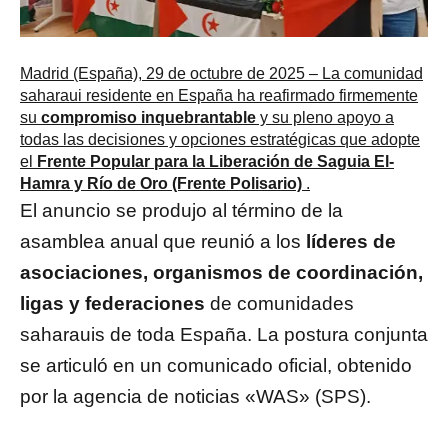
Madrid (España), 29 de octubre de 2025 – La comunidad
saharaui residente en España ha reafirmado firmemente
su
compromiso inquebrantable
y su pleno apoyo a
todas las decisiones y opciones estratégicas que adopte
el
Frente Popular para la Liberación de Saguia El-
Hamra y Río de Oro (Frente Polisario)
.
El anuncio se produjo al término de la
asamblea anual que reunió a los
líderes de
asociaciones, organismos de coordinación,
ligas y federaciones
de comunidades
saharauis de toda España. La postura conjunta
se articuló en un comunicado oficial, obtenido
por la agencia de noticias «WAS» (SPS).