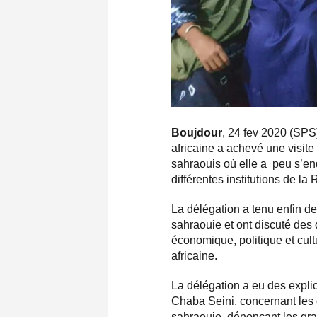
Boujdour
, 24 fev 2020 (SPS
africaine a achevé une visite
sahraouis où elle a peu s’en
différentes institutions de la
La délégation a tenu enfin d
sahraouie et ont discuté des 
économique, politique et cult
africaine.
La délégation a eu des expli
Chaba Seini, concernant les o
sahraouie, dénonçant les gra