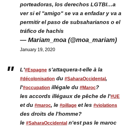
porteadoras, los derechos LGTBI…a
ver si el "amigo" se va a enfadar y va a
permitir el paso de subsaharianos o el
tráfico de hachís
— Mariam_moa (@moa_mariam)
January 19, 2020
L'
s'attaquera-t-elle à la
#Espagne
du
,
#décolonisation
#SaharaOccidental
l'
illégale du
?
#occupation
#Maroc
les accords illégaux de pêche de l'
#UE
et du
, le
et les
#maroc
#pillage
#violations
des droits de l'homme?
le
n'est pas le maroc
#SaharaOccidental