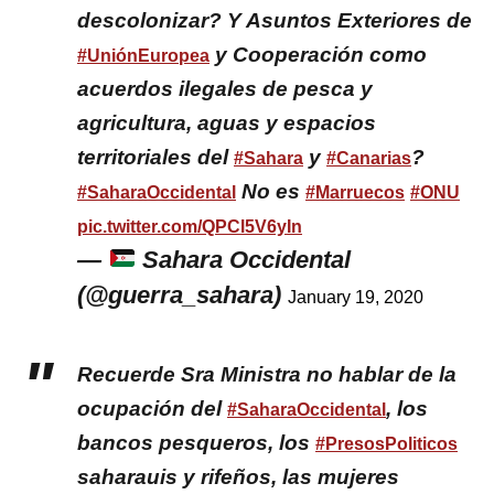
descolonizar? Y Asuntos Exteriores de
y Cooperación como
#UniónEuropea
acuerdos ilegales de pesca y
agricultura, aguas y espacios
territoriales del
y
?
#Sahara
#Canarias
No es
#SaharaOccidental
#Marruecos
#ONU
pic.twitter.com/QPCl5V6yIn
—
Sahara Occidental
(@guerra_sahara)
January 19, 2020
Recuerde Sra Ministra no hablar de la
ocupación del
, los
#SaharaOccidental
bancos pesqueros, los
#PresosPoliticos
saharauis y rifeños, las mujeres