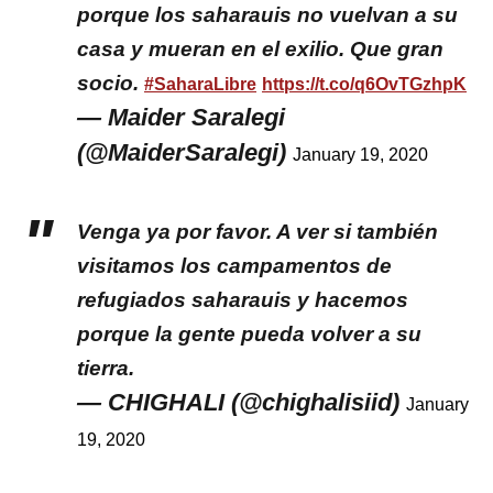
porque los saharauis no vuelvan a su
casa y mueran en el exilio. Que gran
socio.
#SaharaLibre
https://t.co/q6OvTGzhpK
— Maider Saralegi
(@MaiderSaralegi)
January 19, 2020
Venga ya por favor. A ver si también
visitamos los campamentos de
refugiados saharauis y hacemos
porque la gente pueda volver a su
tierra.
— CHIGHALI (@chighalisiid)
January
19, 2020