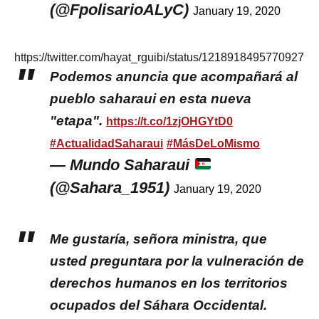
(@FpolisarioALyC)
January 19, 2020
https://twitter.com/hayat_rguibi/status/121891849577092710
Podemos anuncia que acompañará al
pueblo saharaui en esta nueva
"etapa".
https://t.co/1zjOHGYtD0
#ActualidadSaharaui
#MásDeLoMismo
— Mundo Saharaui
(@Sahara_1951)
January 19, 2020
Me gustaría, señora ministra, que
usted preguntara por la vulneración de
derechos humanos en los territorios
ocupados del Sáhara Occidental.