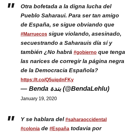
Otra bofetada a la digna lucha del
Pueblo Saharaui. Para ser tan amigo
de España, se sigue obviando que
sigue violando, asesinado,
#Marruecos
secuestrando a Saharauis día sí y
también ¿No habrá
que tenga
#gobierno
las narices de corregir la página negra
de la Democracia Española?
https://t.co/Q5uiqdnFKy
— Benda بندة (@BendaLehlu)
January 19, 2020
Y se hablara del
#saharaoccidental
de
todavia por
#colonia
#España