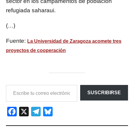
sector en los campamentos de población
refugiada saharaui.
(…)
Fuente:
La Universidad de Zaragoza acomete tres
proyectos de cooperación
ESCRIBE
SUSCRIBIRSE
TU
CORREO
ELECTRÓNICO…
Facebook
X
Telegram
Bluesky