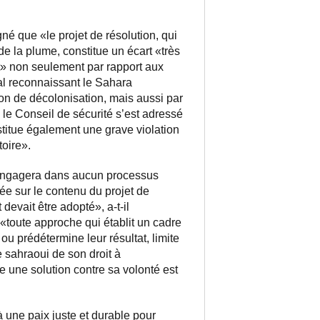
é que «le projet de résolution, qui
e de la plume, constitue un écart «très
» non seulement par rapport aux
nal reconnaissant le Sahara
ion de décolonisation, mais aussi par
e le Conseil de sécurité s’est adressé
stitue également une grave violation
toire».
engagera dans aucun processus
ée sur le contenu du projet de
 devait être adopté», a-t-il
 «toute approche qui établit un cadre
ou prédétermine leur résultat, limite
e sahraoui de son droit à
e une solution contre sa volonté est
à une paix juste et durable pour