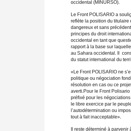
occidental (MINURSO).
Le Front POLISARIO a soulign
reflète la position du titulair
dangereux et sans précédent
principes du droit internatio
occidental en tant que quest
rapport à la base sur laquell
au Sahara occidental. Il con
du statut international du terri
«Le Front POLISARIO ne s’
politique ou négociation fond
résolution en cas ou ce projet
averti.Pour le Front Polisario
préfixé pour les négociations 
le libre exercice par le peupl
l’autodétermination ou impos
tout à fait inacceptable».
Il reste déterminé à parvenir 