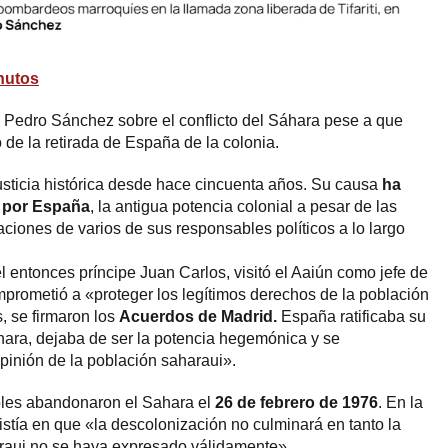
nutos
 Pedro Sánchez sobre el conflicto del Sáhara pese a que
 de la retirada de España de la colonia.
usticia histórica desde hace cincuenta años. Su causa
ha
a por España
, la antigua potencia colonial a pesar de las
ciones de varios de sus responsables políticos a lo largo
l entonces príncipe Juan Carlos, visitó el Aaiún como jefe de
prometió a «proteger los legítimos derechos de la población
, se firmaron los
Acuerdos de Madrid.
España ratificaba su
hara, dejaba de ser la potencia hegemónica y se
pinión de la población saharaui».
oles abandonaron el Sahara el
26 de febrero de 1976
. En la
nsistía en que «la descolonización no culminará en tanto la
araui no se haya expresado válidamente».