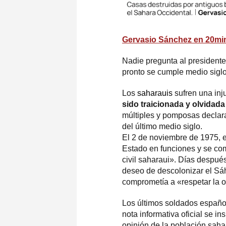
Gervasio Sánchez en 20mi
Nadie pregunta al presidente
pronto se cumple medio siglo
Los
saharauis
sufren una inj
sido traicionada y olvidad
múltiples y pomposas declara
del último medio siglo.
El 2 de noviembre de 1975, e
Estado en funciones y se com
civil saharaui». Días después
deseo de descolonizar el Sá
comprometía a «respetar la o
Los últimos soldados españ
nota informativa oficial se i
opinión de la población sah