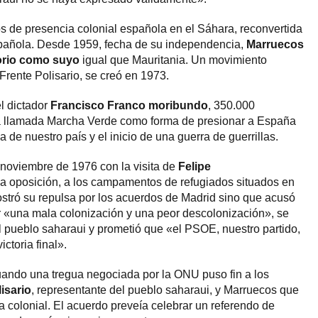
s de presencia colonial española en el Sáhara, reconvertida
pañola. Desde 1959, fecha de su independencia,
Marruecos
torio como suyo
igual que Mauritania. Un movimiento
Frente Polisario, se creó en 1973.
l dictador
Francisco Franco moribundo
, 350.000
la llamada Marcha Verde como forma de presionar a España
 de nuestro país y el inicio de una guerra de guerrillas.
 noviembre de 1976 con la visita de
Felipe
la oposición, a los campamentos de refugiados situados en
mostró su repulsa por los acuerdos de Madrid sino que acusó
r «una mala colonización y una peor descolonización», se
 pueblo saharaui y prometió que «el PSOE, nuestro partido,
ictoria final».
uando una tregua negociada por la ONU puso fin a los
isario
, representante del pueblo saharaui, y Marruecos que
colonial. El acuerdo preveía celebrar un referendo de