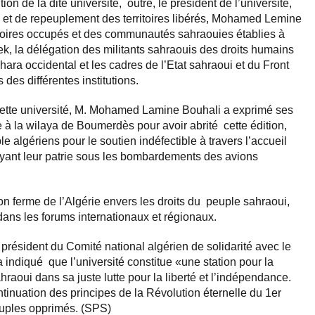
ion de la dite université, outre, le président de l’université,
on et de repeuplement des territoires libérés, Mohamed Lemine
ritoires occupés et des communautés sahraouies établies à
k, la délégation des militants sahraouis des droits humains
hara occidental et les cadres de l’Etat sahraoui et du Front
 des différentes institutions.
 cette université, M. Mohamed Lamine Bouhali a exprimé ses
 à la wilaya de Boumerdès pour avoir abrité cette édition,
ple algériens pour le soutien indéfectible à travers l’accueil
uyant leur patrie sous les bombardements des avions
ion ferme de l’Algérie envers les droits du peuple sahraoui,
dans les forums internationaux et régionaux.
 président du Comité national algérien de solidarité avec le
ndiqué que l’université constitue «une station pour la
hraoui dans sa juste lutte pour la liberté et l’indépendance.
tinuation des principes de la Révolution éternelle du 1er
uples opprimés. (SPS)