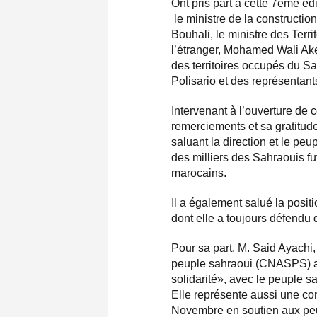
Ont pris part à cette 7ème édit
le ministre de la constructi
Bouhali, le ministre des Ter
l’étranger, Mohamed Wali Ake
des territoires occupés du Sa
Polisario et des représentants
Intervenant à l’ouverture de
remerciements et sa gratitude
saluant la direction et le peu
des milliers des Sahraouis f
marocains.
Il a également salué la posit
dont elle a toujours défendu 
Pour sa part, M. Said Ayachi,
peuple sahraoui (CNASPS) a i
solidarité», avec le peuple sa
Elle représente aussi une con
Novembre en soutien aux pe