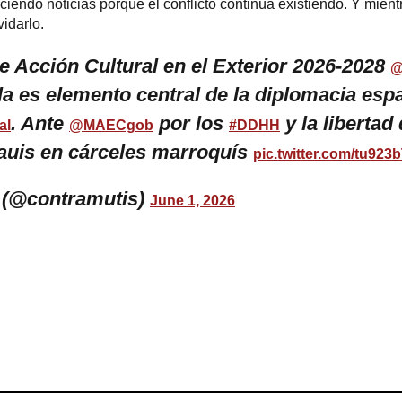
endo noticias porque el conflicto continúa existiendo. Y mientr
idarlo.
e Acción Cultural en el Exterior 2026-2028
@
a es elemento central de la diplomacia espa
. Ante
por los
y la libertad
al
@MAECgob
#DDHH
rauis en cárceles marroquís
pic.twitter.com/tu923b
 (@contramutis)
June 1, 2026
ram
esky