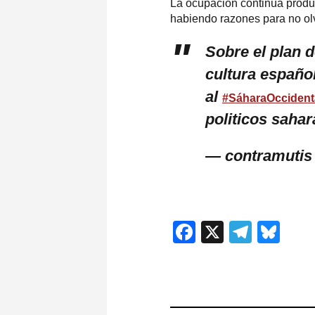
La ocupación continúa produci
habiendo razones para no olv
Sobre el plan d
cultura español
al
#SáharaOccident
politicos saha
— contramutis
Facebook
X
Teleg
Blu