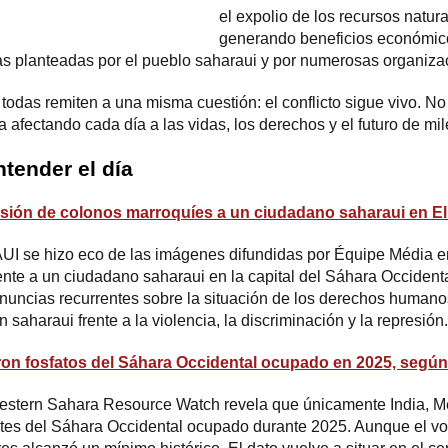
el expolio de los recursos natur
generando beneficios económico
icas planteadas por el pueblo saharaui y por numerosas organiza
 todas remiten a una misma cuestión: el conflicto sigue vivo. N
úa afectando cada día a las vidas, los derechos y el futuro de mi
ntender el día
esión de colonos marroquíes a un ciudadano saharaui en E
hizo eco de las imágenes difundidas por Équipe Média en 
te a un ciudadano saharaui en la capital del Sáhara Occidenta
uncias recurrentes sobre la situación de los derechos humanos e
 saharaui frente a la violencia, la discriminación y la represión.
aron fosfatos del Sáhara Occidental ocupado en 2025, se
estern Sahara Resource Watch revela que únicamente India, 
ntes del Sáhara Occidental ocupado durante 2025. Aunque el v