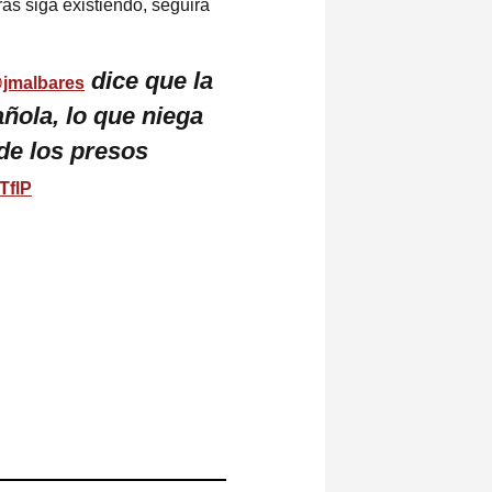
as siga existiendo, seguirá
dice que la
jmalbares
ñola, lo que niega
 de los presos
TflP