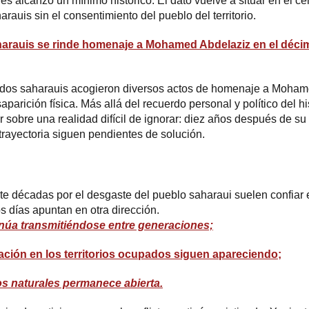
 alcanzó un mínimo histórico. El dato vuelve a situar en el cen
arauis sin el consentimiento del pueblo del territorio.
rauis se rinde homenaje a Mohamed Abdelaziz en el décim
dos saharauis acogieron diversos actos de homenaje a Mohame
parición física. Más allá del recuerdo personal y político del his
ar sobre una realidad difícil de ignorar: diez años después de s
rayectoria siguen pendientes de solución.
 décadas por el desgaste del pueblo saharaui suelen confiar e
s días apuntan en otra dirección.
núa transmitiéndose entre generaciones;
uación en los territorios ocupados siguen apareciendo;
os naturales permanece abierta.