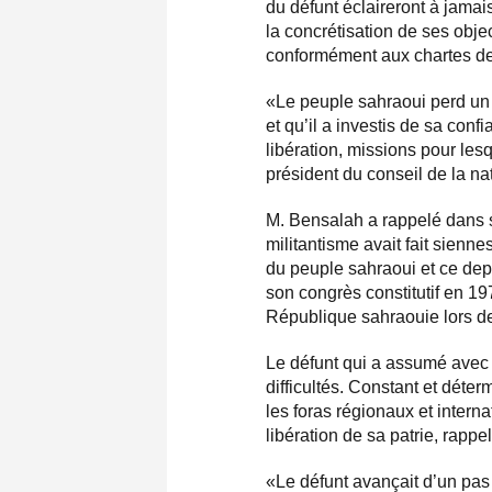
du défunt éclaireront à jamai
la concrétisation de ses obj
conformément aux chartes de
«Le peuple sahraoui perd un 
et qu’il a investis de sa co
libération, missions pour lesq
président du conseil de la na
M. Bensalah a rappelé dans 
militantisme avait fait sienn
du peuple sahraoui et ce depu
son congrès constitutif en 19
République sahraouie lors d
Le défunt qui a assumé avec 
difficultés. Constant et déterm
les foras régionaux et interna
libération de sa patrie, rapp
«Le défunt avançait d’un pa