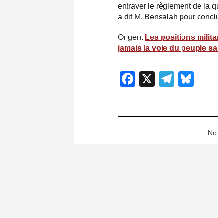
entraver le règlement de la q
a dit M. Bensalah pour concl
Origen:
Les positions milit
jamais la voie du peuple s
Facebook
X
Teleg
Blu
No 