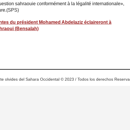
uestion sahraouie conformément à la légalité internationale»,
ure.(SPS)
antes du président Mohamed Abdelaziz éclaireront à
ahraoui (Bensalah)
ram
esky
te olvides del Sahara Occidental © 2023 / Todos los derechos Reserv