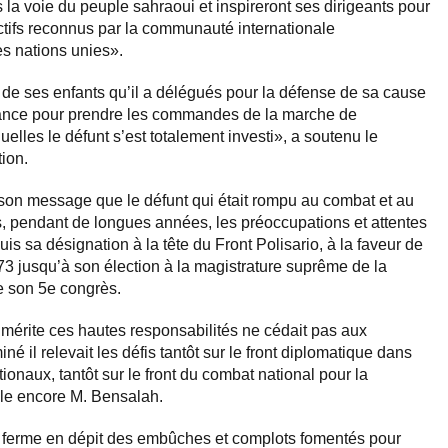
s la voie du peuple sahraoui et inspireront ses dirigeants pour
ectifs reconnus par la communauté internationale
s nations unies».
de ses enfants qu’il a délégués pour la défense de sa cause
nfiance pour prendre les commandes de la marche de
uelles le défunt s’est totalement investi», a soutenu le
tion.
son message que le défunt qui était rompu au combat et au
es, pendant de longues années, les préoccupations et attentes
is sa désignation à la tête du Front Polisario, à la faveur de
73 jusqu’à son élection à la magistrature suprême de la
e son 5e congrès.
mérite ces hautes responsabilités ne cédait pas aux
iné il relevait les défis tantôt sur le front diplomatique dans
tionaux, tantôt sur le front du combat national pour la
elle encore M. Bensalah.
s ferme en dépit des embûches et complots fomentés pour