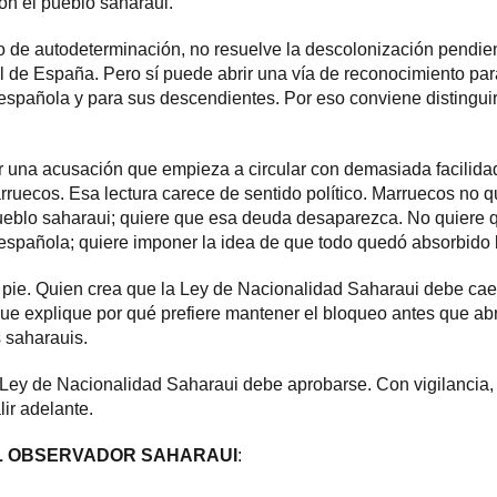
on el pueblo saharaui.
ho de autodeterminación, no resuelve la descolonización pendien
l de España. Pero sí puede abrir una vía de reconocimiento pa
spañola y para sus descendientes. Por eso conviene distinguir ent
una acusación que empieza a circular con demasiada facilidad
rruecos. Esa lectura carece de sentido político. Marruecos no
pueblo saharaui; quiere que esa deuda desaparezca. No quiere 
española; quiere imponer la idea de que todo quedó absorbido 
 pie. Quien crea que la Ley de Nacionalidad Saharaui debe caer
Que explique por qué prefiere mantener el bloqueo antes que abr
s saharauis.
a Ley de Nacionalidad Saharaui debe aprobarse. Con vigilancia,
lir adelante.
L OBSERVADOR SAHARAUI
: