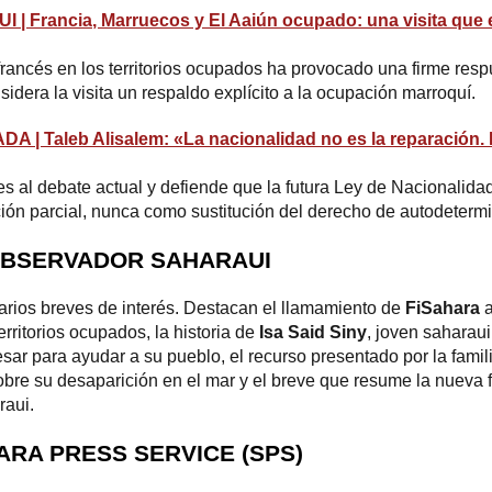
Francia, Marruecos y El Aaiún ocupado: una visita que e
rancés en los territorios ocupados ha provocado una firme resp
dera la visita un respaldo explícito a la ocupación marroquí.
Taleb Alisalem: «La nacionalidad no es la reparación. L
es al debate actual y defiende que la futura Ley de Nacionalid
ón parcial, nunca como sustitución del derecho de autodetermi
L OBSERVADOR SAHARAUI
arios breves de interés. Destacan el llamamiento de
FiSahara
a
erritorios ocupados, la historia de
Isa Said Siny
, joven saharau
esar para ayudar a su pueblo, el recurso presentado por la fami
obre su desaparición en el mar y el breve que resume la nueva f
raui.
AHARA PRESS SERVICE (SPS)