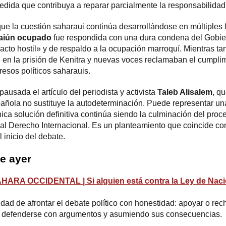
edida que contribuya a reparar parcialmente la responsabilidad
e la cuestión saharaui continúa desarrollándose en múltiples fr
Aaiún ocupado
fue respondida con una dura condena del Gobie
«acto hostil» y de respaldo a la ocupación marroquí. Mientras ta
en la prisión de Kenitra y nuevas voces reclamaban el cumplim
esos políticos saharauis.
usada el artículo del periodista y activista
Taleb Alisalem
, q
pañola no sustituye la autodeterminación. Puede representar una
nica solución definitiva continúa siendo la culminación del pro
l Derecho Internacional. Es un planteamiento que coincide con 
inicio del debate.
e ayer
RA OCCIDENTAL | Si alguien está contra la Ley de Nacio
dad de afrontar el debate político con honestidad: apoyar o rec
n defenderse con argumentos y asumiendo sus consecuencias.