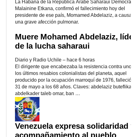
La Habana de la República Árabe Saharaui Democrátic
Malainine Etkana, confirmó el fallecimiento hoy del
presidente de ese país, Momamed Abdelaziz, a causa d
una grave afección pulmonar.
Muere Mohamed Abdelaziz, líder
de la lucha saharaui
Diario y Radio Uchile
–
‎hace 6 horas‎
El dirigente que encabezaba la resistencia contra uno d
los últimos resabios colonialistas del planeta, aquel
producido por la ocupación marroquí de 1976, falleció e
31 de mayo a los 68 años. Claves: abdelaziz buteflika,
abdelkader taleb omar, ban …
Venezuela expresa solidaridad y
acompañamiento al pueblo