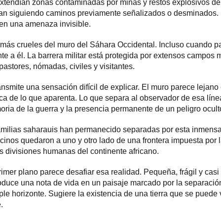
extendían zonas contaminadas por minas y restos explosivos de
an siguiendo caminos previamente señalizados o desminados. Má
 en una amenaza invisible.
 más crueles del muro del Sáhara Occidental. Incluso cuando p
te a él. La barrera militar está protegida por extensos campo
astores, nómadas, civiles y visitantes.
ransmite una sensación difícil de explicar. El muro parece lejano
a de lo que aparenta. Lo que separa al observador de esa líne
oria de la guerra y la presencia permanente de un peligro ocult
milias saharauis han permanecido separadas por esta inmensa b
cinos quedaron a uno y otro lado de una frontera impuesta por l
 divisiones humanas del continente africano.
imer plano parece desafiar esa realidad. Pequeña, frágil y casi i
roduce una nota de vida en un paisaje marcado por la separación
e horizonte. Sugiere la existencia de una tierra que se puede v
.