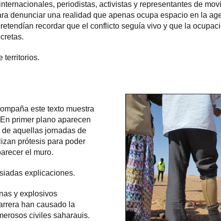
ternacionales, periodistas, activistas y representantes de movi
ara denunciar una realidad que apenas ocupa espacio en la age
etendían recordar que el conflicto seguía vivo y que la ocupac
cretas.
territorios.
compaña este texto muestra
 En primer plano aparecen
 de aquellas jornadas de
ilizan prótesis para poder
parecer el muro.
iadas explicaciones.
inas y explosivos
arrera han causado la
merosos civiles saharauis.