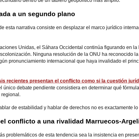
ecundario dentro de un tablero geopolítico más amplio.
ada a un segundo plano
 de esta narrativa consiste en desplazar el marco jurídico inter
ciones Unidas, el Sáhara Occidental continúa figurando en la li
colonización. Ninguna resolución de la ONU ha reconocido la 
ingún pronunciamiento internacional que haya invalidado el prin
s recientes presentan el conflicto como si la cuestión juríd
l único debate pendiente consistiera en determinar qué fórmula 
 regional.
ablar de estabilidad y hablar de derechos no es exactamente l
el conflicto a una rivalidad Marruecos-Argel
s problemáticos de esta tendencia sea la insistencia en presen