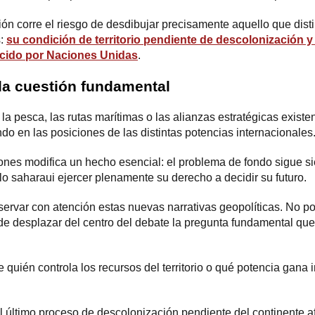
ión corre el riesgo de desdibujar precisamente aquello que dis
s:
su condición de territorio pendiente de descolonización y 
cido por Naciones Unidas
.
 la cuestión fundamental
 la pesca, las rutas marítimas o las alianzas estratégicas existe
do en las posiciones de las distintas potencias internacionales
ones modifica un hecho esencial: el problema de fondo sigue s
lo saharaui ejercer plenamente su derecho a decidir su futuro.
servar con atención estas nuevas narrativas geopolíticas. No p
 de desplazar del centro del debate la pregunta fundamental q
quién controla los recursos del territorio o qué potencia gana i
l último proceso de descolonización pendiente del continente af