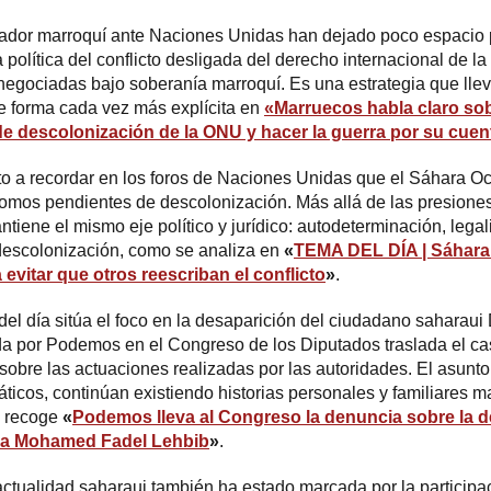
ador marroquí ante Naciones Unidas han dejado poco espacio
a política del conflicto desligada del derecho internacional de l
negociadas bajo soberanía marroquí. Es una estrategia que lle
e forma cada vez más explícita en
«Marruecos habla claro sob
de descolonización de la ONU y hacer la guerra por su cuen
lto a recordar en los foros de Naciones Unidas que el Sáhara Oc
tónomos pendientes de descolonización. Más allá de las presione
ntiene el mismo eje político y jurídico: autodeterminación, legal
descolonización, como se analiza en
«
TEMA DEL DÍA | Sáhara 
 evitar que otros reescriban el conflicto
»
.
 del día sitúa el foco en la desaparición del ciudadano sahar
ada por Podemos en el Congreso de los Diputados traslada el cas
sobre las actuaciones realizadas por las autoridades. El asunto
ticos, continúan existiendo historias personales y familiares m
mo recoge
«
Podemos lleva al Congreso la denuncia sobre la d
aha Mohamed Fadel Lehbib
»
.
 actualidad saharaui también ha estado marcada por la participa