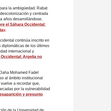
 para la ambigüedad. Rabat
a descolonización y centrada
va años desarrollándose,
re el Sáhara Occidental:
ta»
.
cidental continúa inscrito en
s diplomáticas de los últimos
idad internacional y
Occidental: Argelia no
aui Daha Mohamed Fadel
o al ámbito institucional
 vuelve a recordar que,
arcadas por la vulnerabilidad
esaparición y presunto
ción de la Universidad de