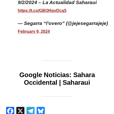
9/2/2024 – La Actualidad Saharaui
https://t.co/GBOHqvDcq5
— Segarra “l’overo” (@jejesegarrajeje)
February 9, 2024
Google Noticias:
Sahara
Occidental
|
Saharaui
Facebook
X
Telegram
Bluesky