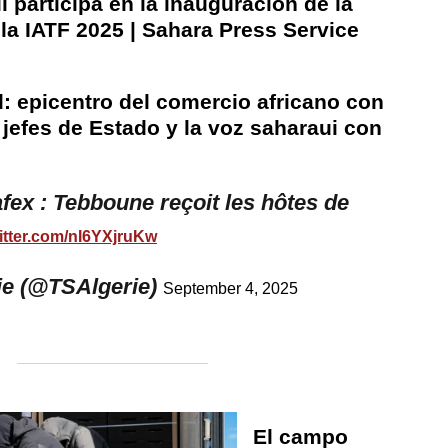
i participa en la inauguración de la
la IATF 2025 | Sahara Press Service
l: epicentro del comercio africano con
jefes de Estado y la voz saharaui con
fex : Tebboune reçoit les hôtes de
witter.com/nI6YXjruKw
ie (@TSAlgerie)
September 4, 2025
El campo