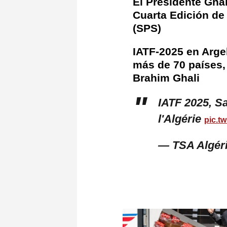
El Presidente Ghal
Cuarta Edición de 
(SPS)
IATF-2025 en Arge
más de 70 países, 
Brahim Ghali
IATF 2025, Sa
l'Algérie
pic.t
— TSA Algér