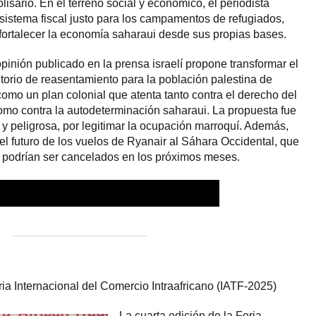
lisario. En el terreno social y económico, el periodista
istema fiscal justo para los campamentos de refugiados,
fortalecer la economía saharaui desde sus propias bases.
 opinión publicado en la prensa israelí propone transformar el
itorio de reasentamiento para la población palestina de
mo un plan colonial que atenta tanto contra el derecho del
como contra la autodeterminación saharaui. La propuesta fue
 peligrosa, por legitimar la ocupación marroquí. Además,
el futuro de los vuelos de Ryanair al Sáhara Occidental, que
 podrían ser cancelados en los próximos meses.
RADAS RECIENTES
ria Internacional del Comercio Intraafricano (IATF-2025)
La cuarta edición de la Feria