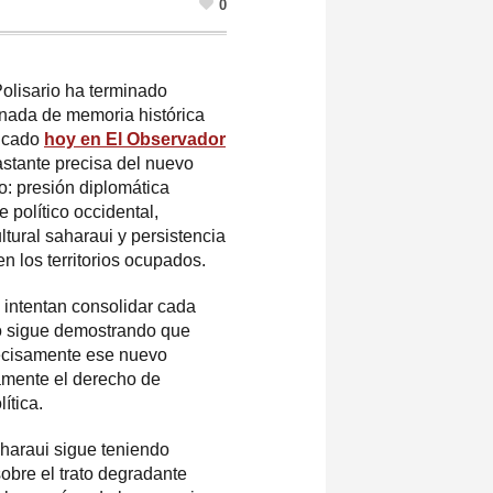
0
olisario
ha terminado
nada de memoria histórica
licado
hoy en El Observador
stante precisa del nuevo
o: presión diplomática
 político occidental,
ltural saharaui y persistencia
n los territorios ocupados.
 intentan consolidar cada
to sigue demostrando que
precisamente ese nuevo
amente el derecho de
ítica.
aharaui sigue teniendo
bre el trato degradante