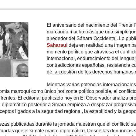
El aniversario del nacimiento del
Frente P
marcando mucho más que una simple jor
alrededor del Sáhara Occidental. Lo pub
Saharaui
deja en realidad una imagen ba
momento político que atraviesa el conflict
internacional, endurecimiento del lenguaje
contradicciones españolas, resistencia cu
de la cuestión de los derechos humanos e
Mientras varias potencias internacionales
mía marroquí como único horizonte político posible, el conflic
s frentes. El editorial publicado hoy en El Observador analiza 
e diplomático posterior a Smara empieza a desplazar progresiv
ptos ligados a la seguridad regional, la estabilidad y la geopol
iezas publicadas durante la jornada muestran que el conflicto s
ndas que el simple marco diplomático. Desde las denuncias so