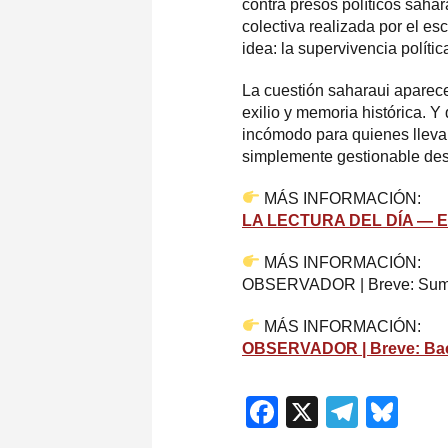
contra presos políticos sah
colectiva realizada por el es
idea: la supervivencia polít
La cuestión saharaui aparece
exilio y memoria histórica. Y
incómodo para quienes llevan
simplemente gestionable des
MÁS INFORMACIÓN:
LA LECTURA DEL DÍA — El 
MÁS INFORMACIÓN:
OBSERVADOR | Breve: Sumar q
MÁS INFORMACIÓN:
OBSERVADOR | Breve: Bachi
Facebook
X
Teleg
Blu