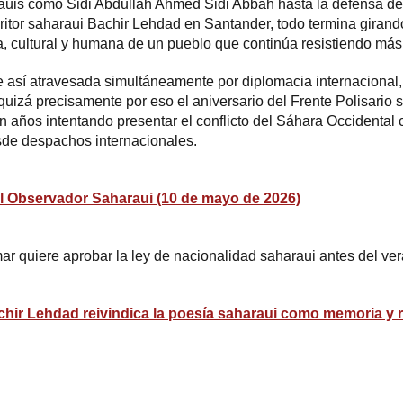
arauis como
Sidi Abdullah Ahmed Sidi Abbah
hasta la defensa de
critor saharaui
Bachir Lehdad
en Santander, todo termina giran
ica, cultural y humana de un pueblo que continúa resistiendo má
 así atravesada simultáneamente por diplomacia internacional, i
 quizá precisamente por eso el aniversario del Frente Polisario 
 años intentando presentar el conflicto del
Sáhara Occidental
c
de despachos internacionales.
Observador Saharaui (10 de mayo de 2026)
uiere aprobar la ley de nacionalidad saharaui antes del ver
r Lehdad reivindica la poesía saharaui como memoria y r
ram
esky