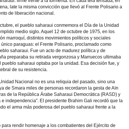
haraui: firme frente a la tormenta. En cada tela tensada, en
na, late la misma convicción que llevó al Frente Polisario a
to de liberación nacional.
octubre, el pueblo saharaui conmemora el Día de la Unidad
mplido medio siglo. Aquel 12 de octubre de 1975, en los
ón marroquí, distintos movimientos políticos y sociales
 único paraguas: el Frente Polisario, proclamado como
ueblo saharaui. Fue un acto de madurez política y de
aña preparaba su retirada vergonzosa y Marruecos ultimaba
el pueblo saharaui optaba por la unidad. Esa decisión fue, y
ebral de su resistencia.
Unidad Nacional no es una reliquia del pasado, sino una
laya de Smara miles de personas recordaron la gesta de Aïn
ras de la República Árabe Saharaui Democrática (RASD) y
a e independencia”. El presidente Brahim Gali recordó que la
endo el arma más poderosa del pueblo saharaui frente a la
ó para rendir homenaje a los combatientes del Ejército de