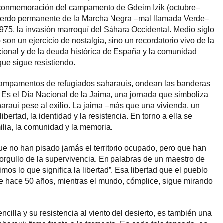
a conmemoración del campamento de Gdeim Izik (octubre–
cuerdo permanente de la Marcha Negra –mal llamada Verde–
975, la invasión marroquí del Sáhara Occidental. Medio siglo
on un ejercicio de nostalgia, sino un recordatorio vivo de la
cional y de la deuda histórica de España y la comunidad
que sigue resistiendo.
campamentos de refugiados saharauis, ondean las banderas
 Es el Día Nacional de la Jaima, una jornada que simboliza
haraui pese al exilio. La jaima –más que una vivienda, un
bertad, la identidad y la resistencia. En torno a ella se
ilia, la comunidad y la memoria.
ue no han pisado jamás el territorio ocupado, pero que han
rgullo de la supervivencia. En palabras de un maestro de
mos lo que significa la libertad”. Esa libertad que el pueblo
e hace 50 años, mientras el mundo, cómplice, sigue mirando
ncilla y su resistencia al viento del desierto, es también una