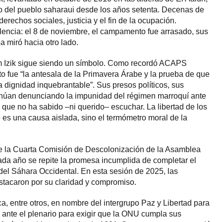
oso del pueblo saharaui desde los años setenta. Decenas de
erechos sociales, justicia y el fin de la ocupación.
lencia: el 8 de noviembre, el campamento fue arrasado, sus
a miró hacia otro lado.
 Izik sigue siendo un símbolo. Como recordó ACAPS
 fue “la antesala de la Primavera Árabe y la prueba de que
 dignidad inquebrantable”. Sus presos políticos, sus
núan denunciando la impunidad del régimen marroquí ante
que no ha sabido –ni querido– escuchar. La libertad de los
o es una causa aislada, sino el termómetro moral de la
e la Cuarta Comisión de Descolonización de la Asamblea
da año se repite la promesa incumplida de completar el
el Sáhara Occidental. En esta sesión de 2025, las
stacaron por su claridad y compromiso.
a, entre otros, en nombre del intergrupo Paz y Libertad para
o ante el plenario para exigir que la ONU cumpla sus