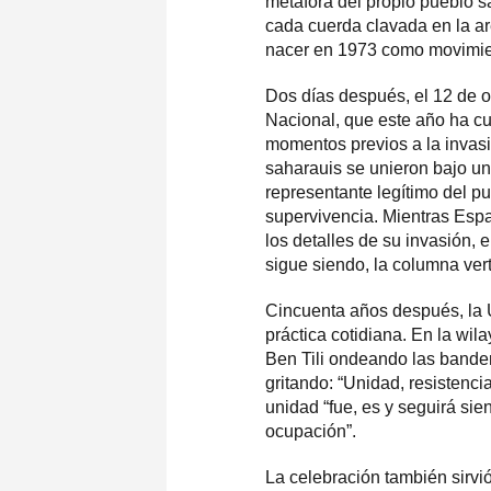
metáfora del propio pueblo sa
cada cuerda clavada en la are
nacer en 1973 como movimien
Dos días después, el 12 de 
Nacional, que este año ha cu
momentos previos a la invasi
saharauis se unieron bajo un
representante legítimo del p
supervivencia. Mientras Esp
los detalles de su invasión, 
sigue siendo, la columna vert
Cincuenta años después, la 
práctica cotidiana. En la wi
Ben Tili ondeando las bande
gritando: “Unidad, resistenci
unidad “fue, es y seguirá si
ocupación”.
La celebración también sirvi