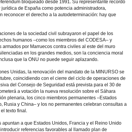
eferéndum bloqueado desde 1991. Su representante recordó
 y jurídica de España como potencia administradora,
n reconocer el derecho a la autodeterminación: hay que
aciones de la sociedad civil subrayaron el papel de los
erechos humanos –como los miembros del CODESA– y
 armados por Marruecos contra civiles al este del muro
 silenciadas en los grandes medios, son la conciencia moral
nclusa que la ONU no puede seguir aplazando.
iones Unidas, la renovación del mandato de la MINURSO se
tubre, coincidiendo con el cierre del ciclo de operaciones de
isiva del Consejo de Seguridad está prevista para el 30 de
someterá a votación la nueva resolución sobre el Sáhara
sión plenaria, los cinco miembros permanentes –Estados
o, Rusia y China– y los no permanentes celebran consultas a
l texto final.
es apuntan a que Estados Unidos, Francia y el Reino Unido
introducir referencias favorables al llamado plan de