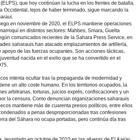
(ELPS), que hoy continúan la lucha en los frentes de batalla.
a Occidental, lejos de haber terminado, sigue marcando la
araui.
l fuego en noviembre de 2020, el ELPS mantiene operaciones
 marroquí en distintos sectores: Mahbes, Smara, Guelta
gún comunicados recientes de la Sahara Press Service, en
ades saharauis han atacado emplazamientos de artillería,
de apoyo de las fuerzas ocupantes. Son acciones tácticas,
juventud nacida en el exilio que se ha convertido en el
975.
cos intenta ocultar tras la propaganda de modernidad y
iene un alto coste humano. En los territorios ocupados, la
s arbitrarias, torturas, juicios exprés, confiscaciones y un
 por la censura. Como denuncian organizaciones saharauis
cos mantiene más de cuarenta presos políticos, entre ellos
, condenados a penas desproporcionadas tras confesiones
erra del Sáhara no ocupa portadas, pero continúa día tras
 levantado en octubre de 2010 en las afueras de El Aaiún,