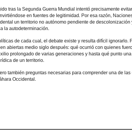
ido tras la Segunda Guerra Mundial intentó precisamente evitar 
virtiéndose en fuentes de legitimidad. Por esa razón, Nacione
ental un territorio no autónomo pendiente de descolonización 
a la autodeterminación.
íticas de cada cual, el debate existe y resulta difícil ignorarlo. 
n abiertas medio siglo después: qué ocurrió con quienes fuero
xilio prolongado de varias generaciones y hasta qué punto un
ídica de un territorio.
ero también preguntas necesarias para comprender una de la
Sáhara Occidental.
ram
esky