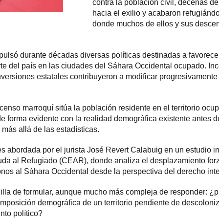
contra la población civil, decenas d
hacia el exilio y acabaron refugiánd
donde muchos de ellos y sus descen
pulsó durante décadas diversas políticas destinadas a favorece
rte del país en las ciudades del Sáhara Occidental ocupado. I
 inversiones estatales contribuyeron a modificar progresivament
 censo marroquí sitúa la población residente en el territorio oc
 de forma evidente con la realidad demográfica existente antes 
más allá de las estadísticas.
s abordada por el jurista José Revert Calabuig en un estudio i
da al Refugiado (CEAR), donde analiza el desplazamiento forz
lonos al Sáhara Occidental desde la perspectiva del derecho int
cilla de formular, aunque mucho más compleja de responder: ¿
omposición demográfica de un territorio pendiente de descoloniz
to político?