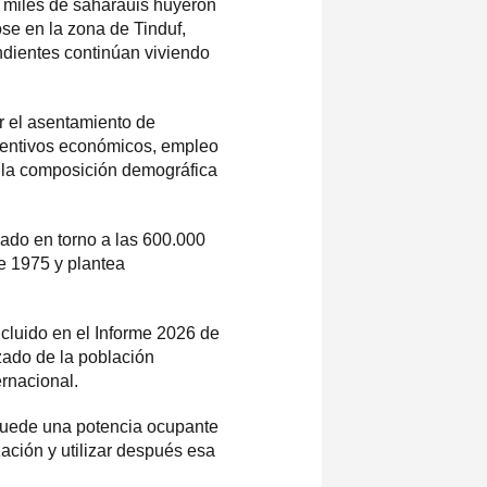
e miles de saharauis huyeron
ose en la zona de Tinduf,
dientes continúan viviendo
r el asentamiento de
ncentivos económicos, empleo
e la composición demográfica
upado en torno a las 600.000
de 1975 y plantea
ncluido en el Informe 2026 de
ado de la población
ernacional.
puede una potencia ocupante
ación y utilizar después esa