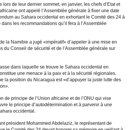
 lors de leur dernier sommet, en janvier, les chefs d’Etat et
fricaine ont appelé l’Assemblée générale à fixer une date
érendum au Sahara occidental en exhortant le Comité des 24 à
ure dans les recommandations qu’il fera à l’Assemblée
 de la Namibie a jugé «impératif» d’appeler à une mise en
s du Conseil de sécurité et de l’Assemblée générale sur
.
asse dans laquelle se trouve le Sahara occidental en
constitue une menace à la paix et à la sécurité régionales.
e la position du Nicaragua est «d’appuyer la juste lutte des
ion».
on de principe de l’Union africaine et de l’ONU qui vise
vre le principe d’autodétermination et à parvenir à une
Sahara occidental.
nt président Mohammed Abdelaziz, le représentant de
que le Comité des 24 devait honorer sa mémoire en veillant à