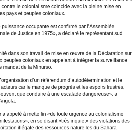
 contre le colonialisme coïncide avec la pleine mise en
les pays et peuples coloniaux.
ne puissance occupante est confirmé par l’Assemblée
onale de Justice en 1975», a déclaré le représentant sud
té dans son travail de mise en œuvre de la Déclaration sur
x peuples coloniaux en appelant à intégrer la surveillance
e mandat de la Minurso.
 l’organisation d’un référendum d’autodétermination et le
 acteurs car le manque de progrès et les espoirs frustrés,
 peuvent que conduire à une escalade dangereuse», a
’Angola.
r a appelé à mette fin «de toute urgence au colonialisme
ifestations», en se disant «très inquiet» des violations des
loitation illégale des ressources naturelles du Sahara