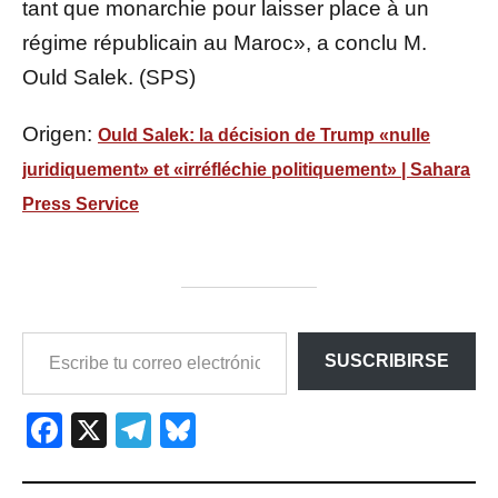
tant que monarchie pour laisser place à un
régime républicain au Maroc», a conclu M.
Ould Salek. (SPS)
Origen:
Ould Salek: la décision de Trump «nulle
juridiquement» et «irréfléchie politiquement» | Sahara
Press Service
ESCRIBE
SUSCRIBIRSE
TU
CORREO
ELECTRÓNICO…
Facebook
X
Telegram
Bluesky