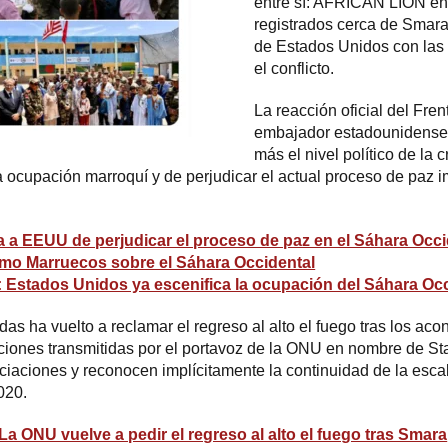
entre sí: AFRICAN LION en 
registrados cerca de Smara
de Estados Unidos con las
el conflicto.
La reacción oficial del
Fren
embajador estadounidense 
más el nivel político de la c
 ocupación marroquí y de perjudicar el actual proceso de paz 
sa a EEUU de perjudicar el proceso de paz en el Sáhara Occi
mo Marruecos sobre el Sáhara Occidental
Estados Unidos ya escenifica la ocupación del Sáhara Occ
as ha vuelto a reclamar el regreso al alto el fuego tras los aco
iones transmitidas por el portavoz de la ONU en nombre de Staf
aciones y reconocen implícitamente la continuidad de la escalad
020.
ONU vuelve a pedir el regreso al alto el fuego tras Smara