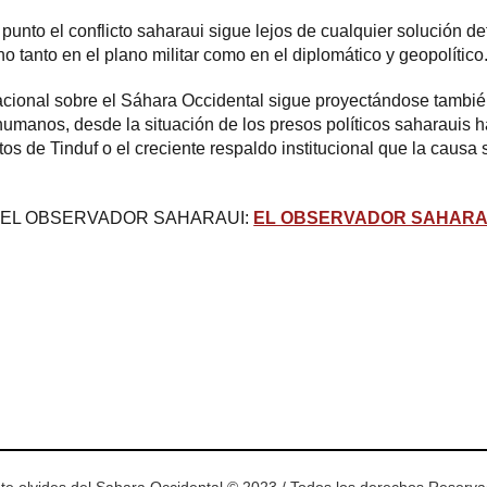
punto el conflicto saharaui sigue lejos de cualquier solución def
o tanto en el plano militar como en el diplomático y geopolítico
nacional sobre el Sáhara Occidental sigue proyectándose tambi
umanos, desde la situación de los presos políticos saharauis ha
s de Tinduf o el creciente respaldo institucional que la causa 
 EL OBSERVADOR SAHARAUI:
EL OBSERVADOR SAHARA
ram
esky
te olvides del Sahara Occidental © 2023 / Todos los derechos Reserv