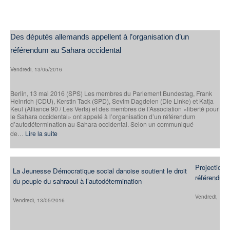
Des députés allemands appellent à l’organisation d’un
référendum au Sahara occidental
Vendredi, 13/05/2016
Berlin, 13 mai 2016 (SPS) Les membres du Parlement Bundestag, Frank
Heinrich (CDU), Kerstin Tack (SPD), Sevim Dagdelen (Die Linke) et Katja
Keul (Alliance 90 / Les Verts) et des membres de l’Association «liberté pour
le Sahara occidental» ont appelé à l’organisation d’un référendum
d’autodétermination au Sahara occidental. Selon un communiqué
de…
Lire la suite
Projection à
La Jeunesse Démocratique social danoise soutient le droit
référendum 
du peuple du sahraoui à l’autodétermination
Vendredi, 13/
Vendredi, 13/05/2016