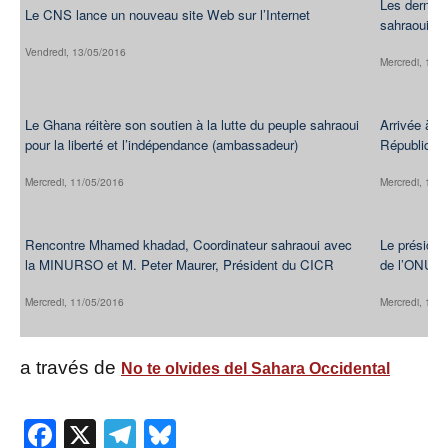
Les dernier
Le CNS lance un nouveau site Web sur l’Internet
sahraouie
Vendredi, 13/05/2016
Mercredi, 11/
Le Ghana réitère son soutien à la lutte du peuple sahraoui
Arrivée à K
pour la liberté et l’indépendance (ambassadeur)
République 
Mercredi, 11/05/2016
Mercredi, 11/
Rencontre Mhamed khadad, Coordinateur sahraoui avec
Le présiden
la MINURSO et M. Peter Maurer, Président du CICR
de l’ONU, B
Mercredi, 11/05/2016
Mercredi, 11/
a través de
No te olvides del Sahara Occidental
Facebook
X
Telegram
Bluesky