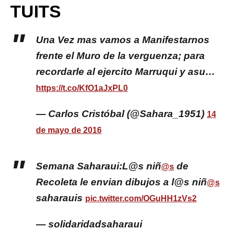
TUITS
Una Vez mas vamos a Manifestarnos
frente el Muro de la verguenza; para
recordarle al ejercito Marruqui y asu…
https://t.co/KfO1aJxPL0
— Carlos Cristóbal (@Sahara_1951)
14
de mayo de 2016
Semana Saharaui:L@s niñ
de
@s
Recoleta le envian dibujos a l@s niñ
@s
saharauis
pic.twitter.com/OGuHH1zVs2
— solidaridadsaharaui