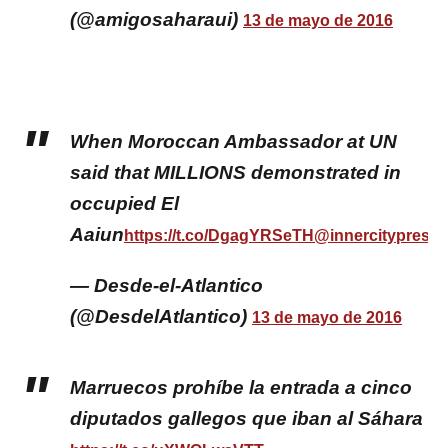
(@amigosaharaui)
13 de mayo de 2016
When Moroccan Ambassador at UN
said that MILLIONS demonstrated in
occupied El
Aaiun
https://t.co/DgagYRSeTH
@innercitypress
— Desde-el-Atlantico
(@DesdelAtlantico)
13 de mayo de 2016
Marruecos prohíbe la entrada a cinco
diputados gallegos que iban al Sáhara