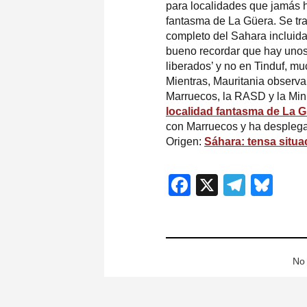
para localidades que jamás ha
fantasma de La Güera. Se tra
completo del Sahara incluida 
bueno recordar que hay unos 
liberados’ y no en Tinduf, mu
Mientras, Mauritania observa 
Marruecos, la RASD y la Min
localidad fantasma de La 
con Marruecos y ha desplegad
Origen:
Sáhara: tensa situa
Facebook
X
Teleg
Blu
No 