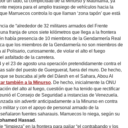
or un lado, la complicidad de la Minurso y Mauritania, ya
nte mejora para el amplio trasiego de vehículos hacia la
r, que Marruecos controla lo que llaman ‘zona tapón’ que está
ncia de “alrededor de 32 militares armados del Frente
 una franja de unos siete kilómetros que llega a la frontera
én había presencia de 10 miembros de la Gendarmería Real
ica que los miembros de la Gendarmería no son miembros de
l Polisario, curiosamente, de violar el alto el fuego
l asfaltado de la carretera.
4 y el 23 de agosto una operación pretendidamente contra el
ras salir del puesto de Guerguerat, fuera del muro. De hecho,
 que se buscaba al jefe del Dáesh en el Sahara, Abou Al
ar también a la Minurso
. De hecho, inicialmente la ONU
ación del alto al fuego, cuestión que ha tenido que rectificar
reunió el Consejo de Seguridad a instancias de Venezuela.
anzada sin advertir anticipadamente a la Minurso en contra
o militar y con el apoyo de personal armado de la
señalaron fuentes saharauis. Marruecos lo niega, según su
ohamed Hassad
.
e “limpieza” en la frontera para paliar “el contrabando y los