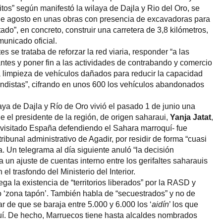
itos” según manifestó la wilaya de Dajla y Rio del Oro, se
de agosto en unas obras con presencia de excavadoras para
tado”, en concreto, construir una carretera de 3,8 kilómetros,
municado oficial.
 se trataba de reforzar la red viaria, responder “a las
ntes y poner fin a las actividades de contrabando y comercio
“una limpieza de vehículos dañados para reducir la capacidad
ndistas”, cifrando en unos 600 los vehículos abandonados
aya de Dajla y Río de Oro vivió el pasado 1 de junio una
 el presidente de la región, de origen saharaui,
Yanja Jatat
,
ha visitado España defendiendo el Sahara marroquí- fue
tribunal administrativo de Agadir, por residir de forma “cuasi
 Un telegrama al día siguiente anuló “la decisión
a un ajuste de cuentas interno entre los gerifaltes saharauis
l trasfondo del Ministerio del Interior.
a la existencia de “territorios liberados” por la RASD y
 ‘zona tapón’. También habla de “secuestrados” y no de
ar de que se baraja entre 5.000 y 6.000 los ‘
aidín
’ los que
uí. De hecho, Marruecos tiene hasta alcaldes nombrados