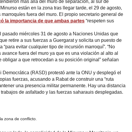
tendieron más allá del muro de separación, al sur de
inurso están en la zona tras llegar tarde, el 29 de agosto,
marroquíes fuera del muro. El propio secretario general de
ó la importancia de que ambas partes
“respeten sus
 el pasado miércoles 31 de agosto a Naciones Unidas que
ue retire a sus fuerzas a Guergarat y solicita un puesto de
 “para evitar cualquier tipo de incursión marroquí”. “No
 avance fuera del muro ya que es una violación al alto al
obligar a que retrocedan a su posición original” señalan
 Democrática (RASD) protestó ante la ONU y desplegó el
pias fuerzas, acusando a Rabat de construir una “ruta
antener una presencia militar permanente. Hay una distancia
 trabajos de asfaltado y las fuerzas saharauis desplegadas.
la zona de conflicto.