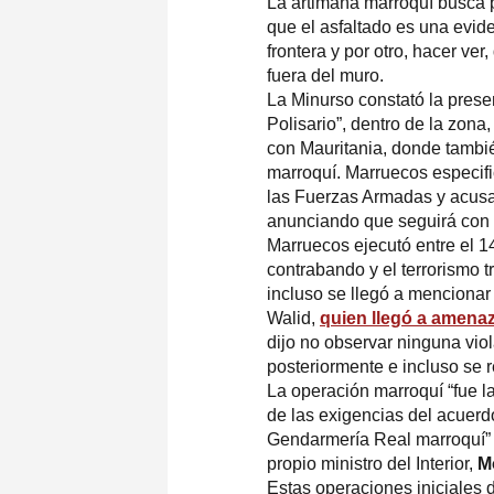
La artimaña marroquí busca p
que el asfaltado es una evide
frontera y por otro, hacer ve
fuera del muro.
La Minurso constató la prese
Polisario”, dentro de la zona,
con Mauritania, donde tambi
marroquí. Marruecos especif
las Fuerzas Armadas y acusa a
anunciando que seguirá con e
Marruecos ejecutó entre el 1
contrabando y el terrorismo t
incluso se llegó a mencionar
Walid,
quien llegó a amenaz
dijo no observar ninguna viol
posteriormente e incluso se 
La operación marroquí “fue l
de las exigencias del acuerd
Gendarmería Real marroquí” 
propio ministro del Interior,
M
Estas operaciones iniciales d