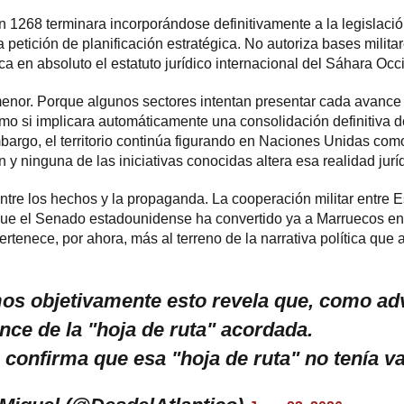
n 1268 terminara incorporándose definitivamente a la legislaci
petición de planificación estratégica. No autoriza bases milit
a en absoluto el estatuto jurídico internacional del Sáhara Occi
enor. Porque algunos sectores intentan presentar cada avance 
o si implicara automáticamente una consolidación definitiva d
bargo, el territorio continúa figurando en Naciones Unidas como
y ninguna de las iniciativas conocidas altera esa realidad juríd
entre los hechos y la propaganda. La cooperación militar entre
que el Senado estadounidense ha convertido ya a Marruecos en l
rtenece, por ahora, más al terreno de la narrativa política que
os objetivamente esto revela que, como adve
nce de la "hoja de ruta" acordada.
confirma que esa "hoja de ruta" no tenía va