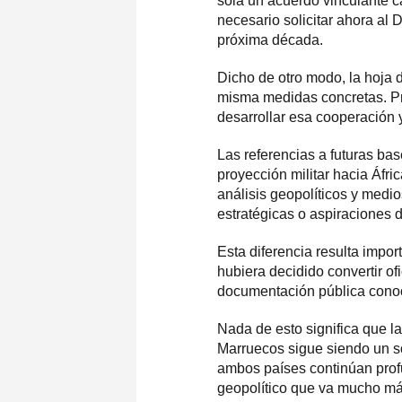
sola un acuerdo vinculante c
necesario solicitar ahora al
próxima década.
Dicho de otro modo, la hoja de
misma medidas concretas. Pr
desarrollar esa cooperación y
Las referencias a futuras bas
proyección militar hacia Áfri
análisis geopolíticos y medi
estratégicas o aspiraciones 
Esta diferencia resulta impo
hubiera decidido convertir of
documentación pública conoc
Nada de esto significa que la
Marruecos sigue siendo un soc
ambos países continúan profu
geopolítico que va mucho más