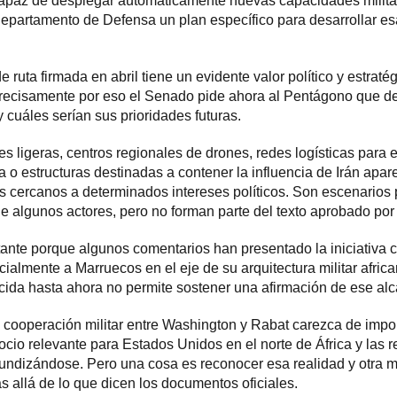
apaz de desplegar automáticamente nuevas capacidades militare
 Departamento de Defensa un plan específico para desarrollar e
 ruta firmada en abril tiene un evidente valor político y estratég
ecisamente por eso el Senado pide ahora al Pentágono que de
 cuáles serían sus prioridades futuras.
es ligeras, centros regionales de drones, redes logísticas para 
ca o estructuras destinadas a contener la influencia de Irán apar
os cercanos a determinados intereses políticos. Son escenarios 
de algunos actores, pero no forman parte del texto aprobado por
rtante porque algunos comentarios han presentado la iniciativa
icialmente a Marruecos en el eje de su arquitectura militar afric
ida hasta ahora no permite sostener una afirmación de ese alc
 cooperación militar entre Washington y Rabat carezca de import
io relevante para Estados Unidos en el norte de África y las re
ndizándose. Pero una cosa es reconocer esa realidad y otra muy
 allá de lo que dicen los documentos oficiales.