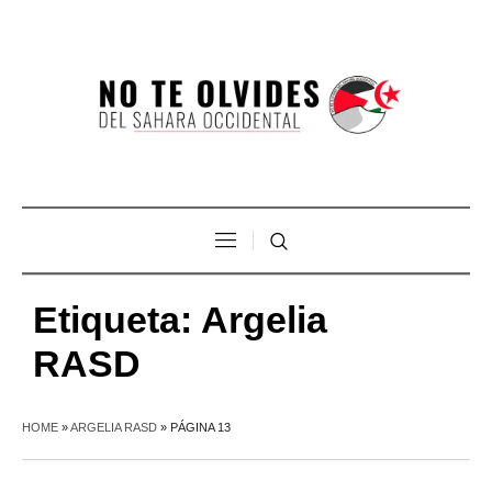
Etiqueta:
Argelia
RASD
HOME
»
ARGELIA RASD
»
PÁGINA 13