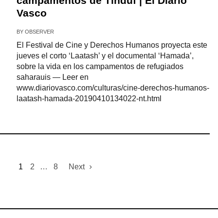
campamentos de Tinduf | El Diario
Vasco
BY
OBSERVER
El Festival de Cine y Derechos Humanos proyecta este
jueves el corto ‘Laatash’ y el documental ‘Hamada’,
sobre la vida en los campamentos de refugiados
saharauis — Leer en
www.diariovasco.com/culturas/cine-derechos-humanos-
laatash-hamada-20190410134022-nt.html
1
2
…
8
Next