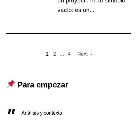
un proyecto ni un símbolo
vacío: es un...
1
2
…
4
Next
Para empezar
Análisis y contexto