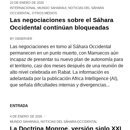
10 DE ENERO DE 2026
INTERNACIONAL
,
MUNDO SAHARAUI
,
NOTICIAS DEL SÁHARA
OCCIDENTAL
,
OTROS MEDIOS
Las negociaciones sobre el Sáhara
Occidental continúan bloqueadas
BY
OBSERVER
Las negociaciones en torno al Sáhara Occidental
permanecen en un punto muerto, con Marruecos aún
incapaz de presentar su nuevo plan de autonomía para
el territorio, casi dos meses después de una reunión de
alto nivel celebrada en Rabat. La información es
adelantada por la publicación Africa Intelligence (AI),
que señala dificultades internas y divergencias...
ENTRADA
4 DE ENERO DE 2026
MUNDO SAHARAUI
,
NOTICIAS DEL SÁHARA OCCIDENTAL
La Doctrina Monroe, versión siglo XXI