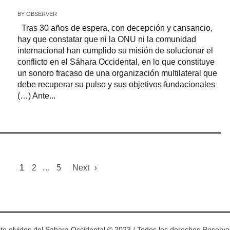
BY
OBSERVER
Tras 30 años de espera, con decepción y cansancio,
hay que constatar que ni la ONU ni la comunidad
internacional han cumplido su misión de solucionar el
conflicto en el Sáhara Occidental, en lo que constituye
un sonoro fracaso de una organización multilateral que
debe recuperar su pulso y sus objetivos fundacionales
(…) Ante...
1
2
…
5
Next
te olvides del Sahara Occidental © 2023 / Todos los derechos Reserv