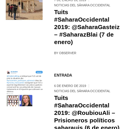
NOTICIAS DEL SÁHARA OCCIDENTAL
Tuits
#SaharaOccidental
2019: @SaharaGasteiz
– #SaharazBlai (7 de
enero)
BY
OBSERVER
ENTRADA
6 DE ENERO DE 2019
NOTICIAS DEL SÁHARA OCCIDENTAL
Tuits
#SaharaOccidental
2019: @RoubiouAli –
Prisioneros políticos
saharauis (6 de enero)