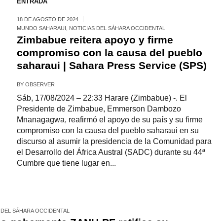
ENTRADA
18 DE AGOSTO DE 2024
MUNDO SAHARAUI
,
NOTICIAS DEL SÁHARA OCCIDENTAL
Zimbabue reitera apoyo y firme
compromiso con la causa del pueblo
saharaui | Sahara Press Service (SPS)
BY
OBSERVER
Sáb, 17/08/2024 – 22:33 Harare (Zimbabue) -. El
Presidente de Zimbabue, Emmerson Dambozo
Mnanagagwa, reafirmó el apoyo de su país y su firme
compromiso con la causa del pueblo saharaui en su
discurso al asumir la presidencia de la Comunidad para
el Desarrollo del África Austral (SADC) durante su 44ª
Cumbre que tiene lugar en...
 DEL SÁHARA OCCIDENTAL