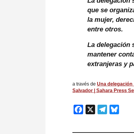
La delegación s
que se organiza
la mujer, dere
entre otros.
La delegación 
mantener conta
extranjeras y p
a través de
Una delegación 
Salvador | Sahara Press Se
Facebook
X
Teleg
Blu