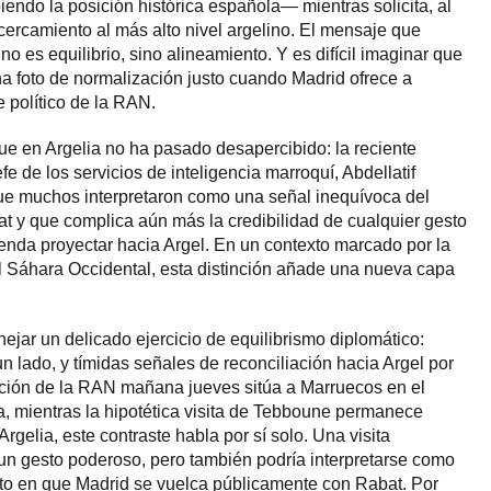
do la posición histórica española— mientras solicita, al
ercamiento al más alto nivel argelino. El mensaje que
no es equilibrio, sino alineamiento. Y es difícil imaginar que
na foto de normalización justo cuando Madrid ofrece a
 político de la RAN.
ue en Argelia no ha pasado desapercibido: la reciente
e de los servicios de inteligencia marroquí, Abdellatif
e muchos interpretaron como una señal inequívoca del
 y que complica aún más la credibilidad de cualquier gesto
tenda proyectar hacia Argel. En un contexto marcado por la
l Sáhara Occidental, esta distinción añade una nueva capa
jar un delicado ejercicio de equilibrismo diplomático:
n lado, y tímidas señales de reconciliación hacia Argel por
ación de la RAN mañana jueves sitúa a Marruecos en el
, mientras la hipotética visita de Tebboune permanece
Argelia, este contraste habla por sí solo. Una visita
, un gesto poderoso, pero también podría interpretarse como
o en que Madrid se vuelca públicamente con Rabat. Por