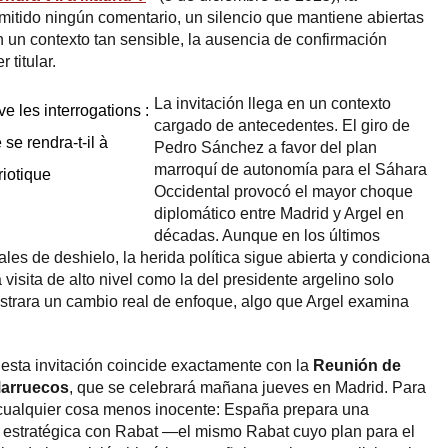
mitido ningún comentario, un silencio que mantiene abiertas
n un contexto tan sensible, la ausencia de confirmación
 titular.
La invitación llega en un contexto
ve les interrogations :
cargado de antecedentes. El giro de
se rendra-t-il à
Pedro Sánchez a favor del plan
marroquí de autonomía para el Sáhara
riotique
Occidental provocó el mayor choque
diplomático entre Madrid y Argel en
décadas. Aunque en los últimos
es de deshielo, la herida política sigue abierta y condiciona
 visita de alto nivel como la del presidente argelino solo
strara un cambio real de enfoque, algo que Argel examina
sta invitación coincide exactamente con la
Reunión de
Marruecos
, que se celebrará mañana jueves en Madrid. Para
 cualquier cosa menos inocente: España prepara una
a estratégica con Rabat —el mismo Rabat cuyo plan para el