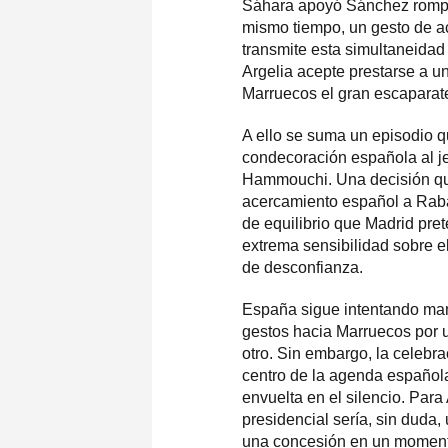
Sáhara apoyó Sánchez rompien
mismo tiempo, un gesto de ac
transmite esta simultaneidad 
Argelia acepte prestarse a u
Marruecos el gran escaparate
A ello se suma un episodio q
condecoración española al jef
Hammouchi. Una decisión qu
acercamiento español a Rabat
de equilibrio que Madrid pre
extrema sensibilidad sobre e
de desconfianza.
España sigue intentando mane
gestos hacia Marruecos por u
otro. Sin embargo, la celebr
centro de la agenda española
envuelta en el silencio. Para 
presidencial sería, sin duda
una concesión en un moment