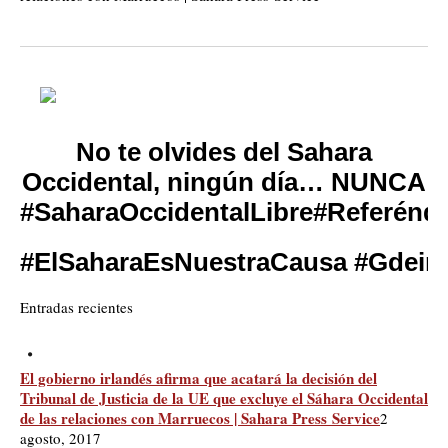
No te olvides del Sahara
Occidental, ningún día… NUNCA
#
SaharaOccidentalLibre
#
Referén
#
ElSaharaEsNuestraCausa
#
Gdeim
Entradas recientes
El gobierno irlandés afirma que acatará la decisión del
Tribunal de Justicia de la UE que excluye el Sáhara Occidental
de las relaciones con Marruecos | Sahara Press Service
2
agosto, 2017