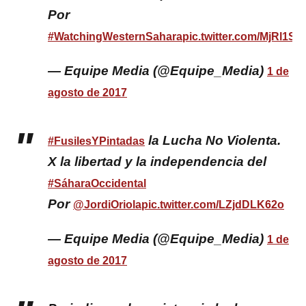
Por
#WatchingWesternSahara
pic.twitter.com/MjRl1
— Equipe Media (@Equipe_Media)
1 de
agosto de 2017
la Lucha No Violenta.
#FusilesYPintadas
X la libertad y la independencia del
#SáharaOccidental
Por
@JordiOriola
pic.twitter.com/LZjdDLK62o
— Equipe Media (@Equipe_Media)
1 de
agosto de 2017