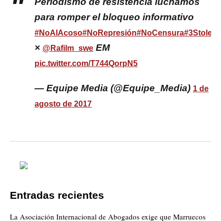
Periodismo de resistencia luchamos
para romper el bloqueo informativo
#NoAlAcoso
#NoRepresión
#NoCensura
#3Stolen
×
EM
@Rafilm_swe
pic.twitter.com/T744QorpN5
— Equipe Media (@Equipe_Media)
1 de
agosto de 2017
Entradas recientes
La Asociación Internacional de Abogados exige que Marruecos