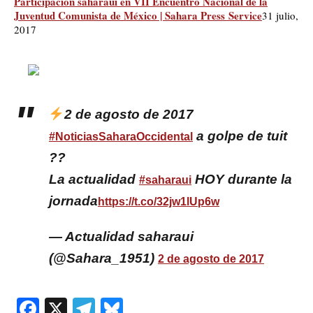
Participacion saharaui en VII Encuentro Nacional de la
Juventud Comunista de México | Sahara Press Service
31 julio,
2017
2 de agosto de 2017
a golpe de tuit
#NoticiasSaharaOccidental
??
La actualidad
HOY durante la
#saharaui
jornada
https://t.co/32jw1lUp6w
— Actualidad saharaui
(@Sahara_1951)
2 de agosto de 2017
Facebook
X
Telegram
Bluesky