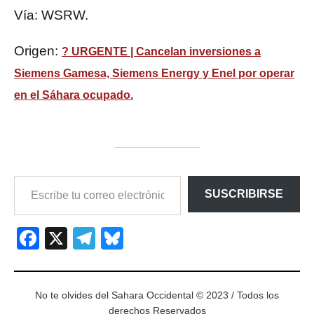
Vía: WSRW.
Origen:
? URGENTE | Cancelan inversiones a
Siemens Gamesa, Siemens Energy y Enel por operar
en el Sáhara ocupado.
ESCRIBE
SUSCRIBIRSE
TU
CORREO
ELECTRÓNICO…
Facebook
X
Telegram
Bluesky
No te olvides del Sahara Occidental © 2023 / Todos los
derechos Reservados