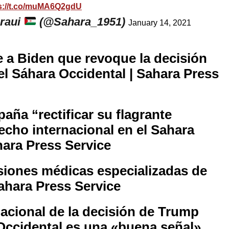
s://t.co/muMA6Q2gdU
raui
(@Sahara_1951)
January 14, 2021
 a Biden que revoque la decisión
l Sáhara Occidental | Sahara Press
ña “rectificar su flagrante
recho internacional en el Sahara
hara Press Service
siones médicas especializadas de
Sahara Press Service
nacional de la decisión de Trump
Occidental es una «buena señal»