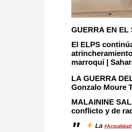
GUERRA EN EL S
El ELPS continúa
atrincheramiento
marroquí | Sahar
LA GUERRA DEL
Gonzalo Moure 
MALAININE SALA
conflicto y de r
La
#Actualidad