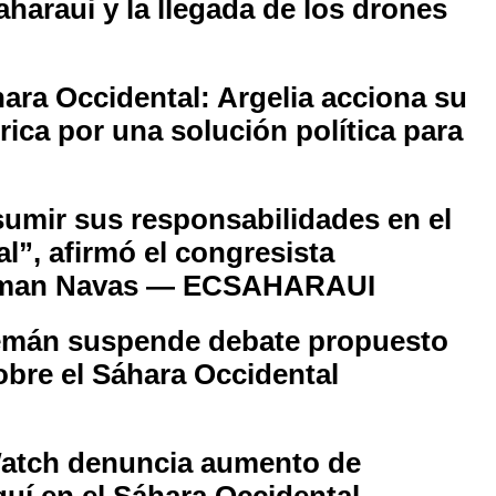
aharaui y la llegada de los drones
hara Occidental: Argelia acciona su
rica por una solución política para
umir sus responsabilidades en el
l”, afirmó el congresista
rman Navas — ECSAHARAUI
emán suspende debate propuesto
obre el Sáhara Occidental
I
atch denuncia aumento de
uí en el Sáhara Occidental