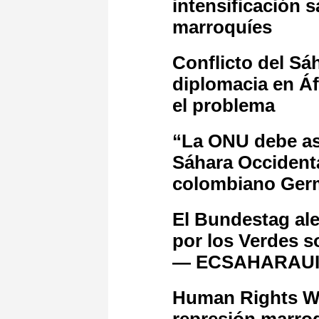
intensificación s
marroquíes
Conflicto del Sá
diplomacia en Áf
el problema
“La ONU debe as
Sáhara Occidenta
colombiano Ge
El Bundestag al
por los Verdes s
— ECSAHARAU
Human Rights W
represión marroq