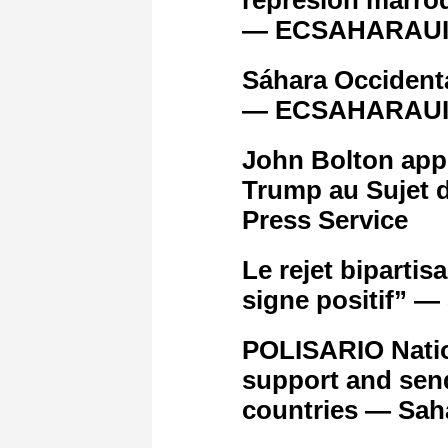
— ECSAHARAU
Sáhara Occidenta
— ECSAHARAU
John Bolton appe
Trump au Sujet 
Press Service
Le rejet bipartis
signe positif” —
POLISARIO Nation
support and sen
countries — Sah