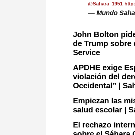
@Sahara_1951
http
— Mundo Saha
John Bolton pide
de Trump sobre e
Service
APDHE exige Espa
violación del de
Occidental” | Sa
Empiezan las mi
salud escolar | 
El rechazo inter
sobre el Sáhara 